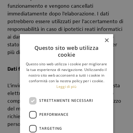
funzionamento e vengono cancellati
immediatamente dopo l'elaborazione. I dati
potrebbero essere utilizzati per l'accertamento di
responsabilità in caso di ipotetici reati informatici
ai danni del sito: salva questa eventualità, allo
×
stato i dati sui contatti web non persistono per
Questo sito web utilizza
più di sette giorni.
cookie
Questo sito web utilizza i cookie per migliorare
Dati forniti volontariamente dall'utente
la tua esperienza di navigazione. Utilizzando il
nostro sito web acconsenti a tutti i cookie in
conformità con la nostra policy per i cookie.
L'invio facoltativo, esplicito e volontario di posta
Leggi di più
elettronica agli indirizzi indicati su questo sito
comporta la successiva acquisizione dell'indirizzo
STRETTAMENTE NECESSARI
del mittente, necessario per rispondere alle
PERFORMANCE
richieste, nonché degli eventuali altri dati
personali inseriti nella missiva.
TARGETING