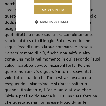
perché tornò a segnare il tempo prima che
l’orchestra avesse eseguito la seconda pausa. In
RIFIUTA TUTTO
questo modo, senza saperlo, si trovava già dieci o
dodici battute avanti all’orchestra quando essa
MOSTRA DETTAGLI
eseguì il pianissimo. Beethoven, per indicare
quell’effetto a modo suo, si era completamente
rannicchiato sotto il leggio. Sul crescendo che
segue fece di nuovo la sua comparsa e prese a
rialzarsi sempre di più, finché non saltò in alto
come una molla nel momento in cui, secondo i suoi
calcoli, sarebbe dovuto iniziare il forte. Poiché
questo non arrivò, si guardò intorno spaventato,
vide tutto stupito che l’orchestra stava ancora
eseguendo il pianissimo, e si riprese soltanto
quando, finalmente, il forte tanto atteso ebbe
inizio e poté udirlo anche lui. Fu una vera fortuna
che questa scena non avesse luogo durante