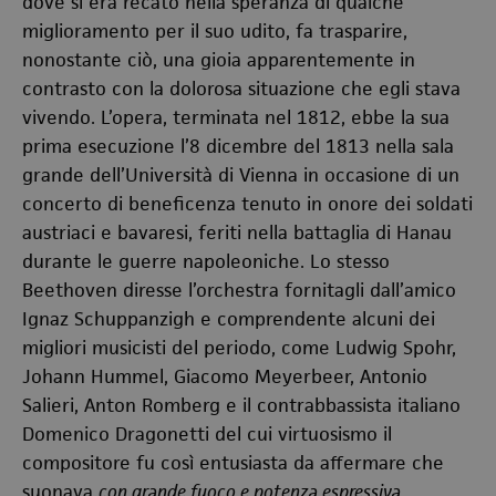
dove si era recato nella speranza di qualche
miglioramento per il suo udito, fa trasparire,
nonostante ciò, una gioia apparentemente in
contrasto con la dolorosa situazione che egli stava
vivendo. L’opera, terminata nel 1812, ebbe la sua
prima esecuzione l’8 dicembre del 1813 nella sala
grande dell’Università di Vienna in occasione di un
concerto di beneficenza tenuto in onore dei soldati
austriaci e bavaresi, feriti nella battaglia di Hanau
durante le guerre napoleoniche. Lo stesso
Beethoven diresse l’orchestra fornitagli dall’amico
Ignaz Schuppanzigh e comprendente alcuni dei
migliori musicisti del periodo, come Ludwig Spohr,
Johann Hummel, Giacomo Meyerbeer, Antonio
Salieri, Anton Romberg e il contrabbassista italiano
Domenico Dragonetti del cui virtuosismo il
compositore fu così entusiasta da affermare che
suonava
con grande fuoco e potenza espressiva
.