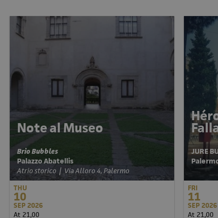
Héro
Note al Museo
Fal
Brio Bubbles
JURE B
Palazzo Abatellis
Pale
Atrio storico | Via Alloro 4, Palermo
THU
FRI
10
11
SEP 2026
SEP 2026
At 21,00
At 21,00