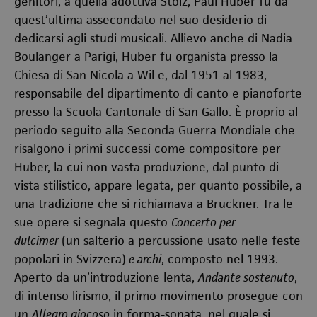
genitori, a quella adottiva Stolz, Paul Huber fu da
quest’ultima assecondato nel suo desiderio di
dedicarsi agli studi musicali. Allievo anche di Nadia
Boulanger a Parigi, Huber fu organista presso la
Chiesa di San Nicola a Wil e, dal 1951 al 1983,
responsabile del dipartimento di canto e pianoforte
presso la Scuola Cantonale di San Gallo. È proprio al
periodo seguito alla Seconda Guerra Mondiale che
risalgono i primi successi come compositore per
Huber, la cui non vasta produzione, dal punto di
vista stilistico, appare legata, per quanto possibile, a
una tradizione che si richiamava a Bruckner. Tra le
sue opere si segnala questo
Concerto per
dulcimer
(un salterio a percussione usato nelle feste
popolari in Svizzera)
e archi
, composto nel 1993.
Aperto da un’introduzione lenta,
Andante sostenuto
,
di intenso lirismo, il primo movimento prosegue con
un
Allegro giocoso
in forma-sonata, nel quale si