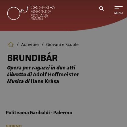
Skip
to
main
content
/
Activities
/
Giovani e Scuole
BRUNDIBÁR
Opera per ragazzi in due atti
Libretto di
Adolf Hoffmeister
Musica di
Hans Krása
Politeama Garibaldi - Palermo
GIORNO