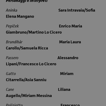
Personaggi e interpreti
Aninka
Sara Intravaia/Sofia
Elena Mangano
Pepi
ček
Enrico Maria
Giambruno/Martino Lo Cicero
Brundib
ár
Maria Laura
Carollo/Samuela Ricca
Passero
Alessandro
Lipani/Francesco Lo Cicero
Gatto
Miriam
Citarrella/Asia Sanniu
Cane
Liliana
Augello/Miriam Messina
Poliziotto
Francesco