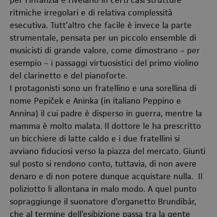
per l’infanzia e rivelano in certi casi strutture
ritmiche irregolari e di relativa complessità
esecutiva. Tutt’altro che facile è invece la parte
strumentale, pensata per un piccolo ensemble di
musicisti di grande valore, come dimostrano – per
esempio – i passaggi virtuosistici del primo violino
del clarinetto e del pianoforte.
I protagonisti sono un fratellino e una sorellina di
nome Pepiček e Aninka (in italiano Peppino e
Annina) il cui padre è disperso in guerra, mentre la
mamma è molto malata. Il dottore le ha prescritto
un bicchiere di latte caldo e i due fratellini si
avviano fiduciosi verso la piazza del mercato. Giunti
sul posto si rendono conto, tuttavia, di non avere
denaro e di non potere dunque acquistare nulla. Il
poliziotto li allontana in malo modo. A quel punto
sopraggiunge il suonatore d’organetto Brundibár,
che al termine dell’esibizione passa tra la gente