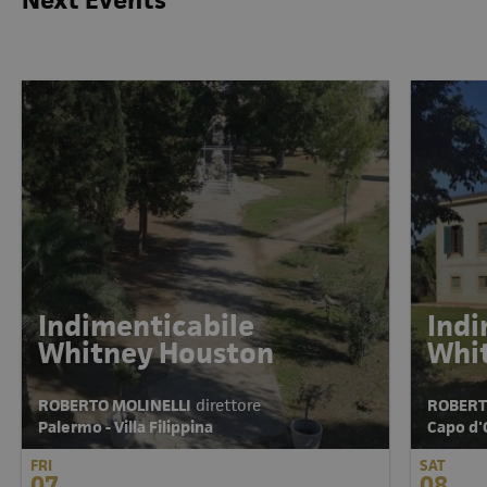
Next Events
Indimenticabile
Indi
Whitney Houston
Whi
ROBERTO MOLINELLI
direttore
ROBERT
Palermo - Villa Filippina
Capo d'O
FRI
SAT
07
08