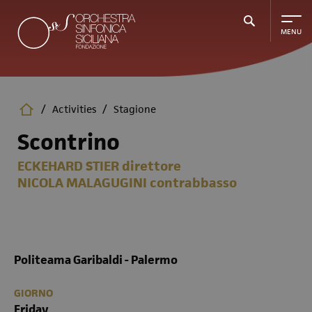
Skip
to
main
content
/
Activities
/
Stagione
Scontrino
ECKEHARD STIER
direttore
NICOLA MALAGUGINI
contrabbasso
Politeama Garibaldi - Palermo
GIORNO
Friday