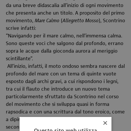
da una breve didascalia all’inizio di ogni movimento
che presenta anche un titolo. A proposito del primo
movimento,
Mare Calmo
(
Allegretto Mosso
), Scontrino
scrive infatti:
“Navigando per il mare calmo, nell’immensa calma.
Sono queste voci che salgono dal profondo, errano
sopra le acque dalla gioconda aurora al meriggio
scintillante”.
All’inizio, infatti, il moto ondoso sembra nascere dal
profondo del mare con un tema di quinte vuote
esposto dagli archi gravi, a cui rispondono i legni,
tra cui il flauto che introduce un nuovo tema
particolarmente sfruttato da Scontrino nel corso
del movimento che si sviluppa quasi in forma
rapsodica e con una scrittura dal tono eroico, come
a dipingere una traversata in mare aperto. Sul
×
secondo movimento,
Nell’isola delle scimmie
Questo sito web utilizza