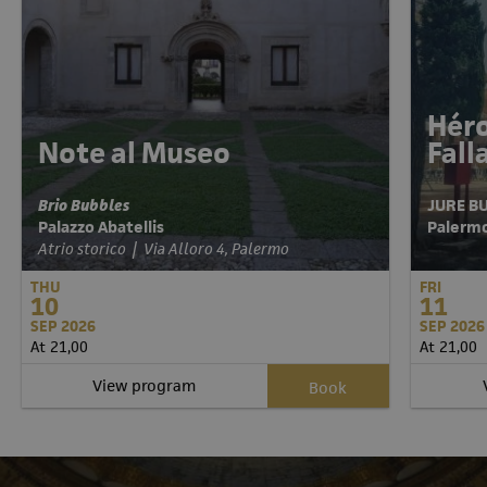
Héro
Note al Museo
Fal
Brio Bubbles
JURE B
Palazzo Abatellis
Pale
Atrio storico | Via Alloro 4, Palermo
THU
FRI
10
11
SEP 2026
SEP 2026
At 21,00
At 21,00
View program
Book