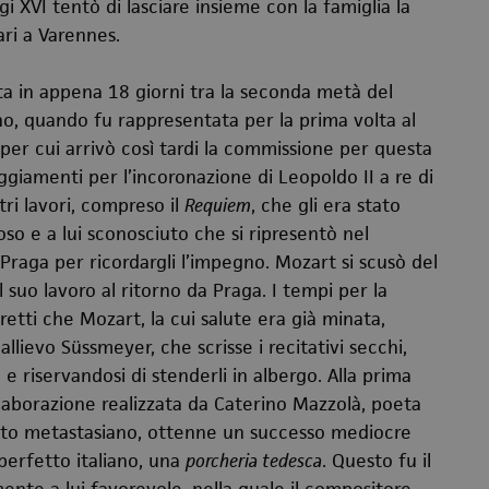
gi XVI tentò di lasciare insieme con la famiglia la
ari a Varennes.
 in appena 18 giorni tra la seconda metà del
o, quando fu rappresentata per la prima volta al
e per cui arrivò così tardi la commissione per questa
giamenti per l’incoronazione di Leopoldo II a re di
ri lavori, compreso il
Requiem
, che gli era stato
o e a lui sconosciuto che si ripresentò nel
Praga per ricordargli l’impegno. Mozart si scusò del
l suo lavoro al ritorno da Praga. I tempi per la
etti che Mozart, la cui salute era già minata,
lievo Süssmeyer, che scrisse i recitativi secchi,
e riservandosi di stenderli in albergo. Alla prima
elaborazione realizzata da Caterino Mazzolà, poeta
esto metastasiano, ottenne un successo mediocre
 perfetto italiano, una
porcheria tedesca
. Questo fu il