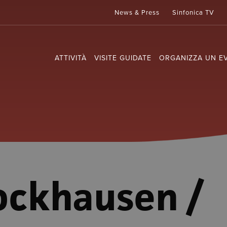
News & Press
Sinfonica TV
ATTIVITÀ
VISITE GUIDATE
ORGANIZZA UN E
ockhausen /