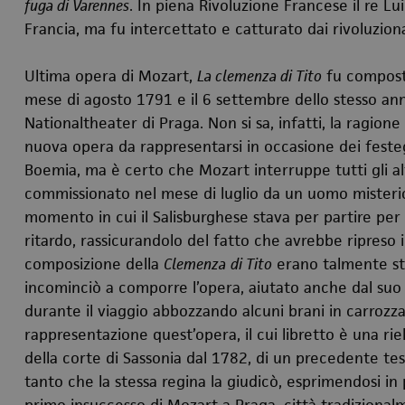
fuga di Varennes
. In piena Rivoluzione Francese il re Lui
Francia, ma fu intercettato e catturato dai rivoluzion
Ultima opera di Mozart,
La clemenza di Tito
fu composta
mese di agosto 1791 e il 6 settembre dello stesso ann
Nationaltheater di Praga. Non si sa, infatti, la ragion
nuova opera da rappresentarsi in occasione dei festeg
Boemia, ma è certo che Mozart interruppe tutti gli alt
commissionato nel mese di luglio da un uomo misterios
momento in cui il Salisburghese stava per partire per 
ritardo, rassicurandolo del fatto che avrebbe ripreso i
composizione della
Clemenza
di Tito
erano talmente str
incominciò a comporre l’opera, aiutato anche dal suo al
durante il viaggio abbozzando alcuni brani in carrozza 
rappresentazione quest’opera, il cui libretto è una ri
della corte di Sassonia dal 1782, di un precedente t
tanto che la stessa regina la giudicò, esprimendosi in