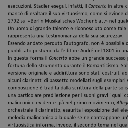
esecuzioni. Stadler eseguì, infatti, il
Concerto
in altre 
mancò di esaltare il suo virtuosismo, come si evince 
1792 sul «
Berlin Musikalisches Wochenblatt
» nel qual
Un uomo di grande talento e riconosciuto come tale n
rappresenta una testimonianza della sua sicurezza».
Essendo andato perduto l’autografo, non è possibile c
pubblicato postumo dall’editore André nel 1801 in una
In questa forma il
Concerto
ebbe un grande successo p
fortuna dello strumento durante il Romanticismo. Solt
versione originale e addirittura sono stati costruiti 
alcuni clarinetti di bassetto modellati sugli esemplari
composizione è tradita dalla scrittura della parte sol
una particolare predilezione per i suoni gravi i quali
malinconico evidente già nel primo movimento,
Alleg
orchestrale il clarinetto, esaurita l’esposizione dell’e
melodia malinconica alla quale se ne contrappone un’a
virtuosistica informa, invece, il secondo tema nel qual