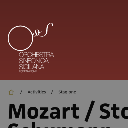
Skip
to
main
content
/
Activities
/
Stagione
Mozart / St