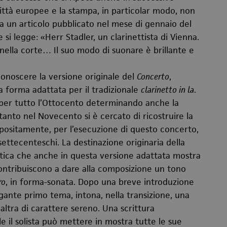
città europee e la stampa, in particolar modo, non
da un articolo pubblicato nel mese di gennaio del
e si legge: «Herr Stadler, un clarinettista di Vienna.
ella corte… Il suo modo di suonare è brillante e
onoscere la versione originale del
Concerto
,
 forma adattata per il tradizionale
clarinetto in la
.
er tutto l’Ottocento determinando anche la
anto nel Novecento si è cercato di ricostruire la
appositamente, per l’esecuzione di questo concerto,
 settecenteschi. La destinazione originaria della
istica che anche in questa versione adattata mostra
 contribuiscono a dare alla composizione un tono
ro
, in forma-sonata. Dopo una breve introduzione
legante primo tema, intona, nella transizione, una
ltra di carattere sereno. Una scrittura
e il solista può mettere in mostra tutte le sue