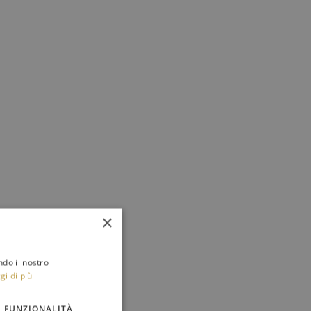
×
ndo il nostro
gi di più
FUNZIONALITÀ