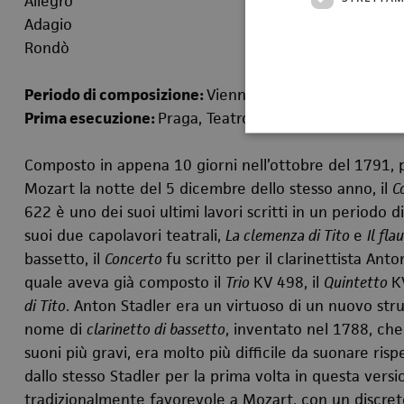
Allegro
Adagio
Rondò
Periodo di composizione:
Vienna, 28 settembre – 7 o
Prima esecuzione:
Praga, Teatro Nazionale Nostitz, 1
Composto in appena 10 giorni nell’ottobre del 1791, 
Mozart la notte del 5 dicembre dello stesso anno, il
C
622 è uno dei suoi ultimi lavori scritti in un periodo 
suoi due capolavori teatrali,
La clemenza di Tito
e
Il fl
bassetto, il
Concerto
fu scritto per il clarinettista An
quale aveva già composto il
Trio
KV 498, il
Quintetto
K
di Tito
. Anton Stadler era un virtuoso di un nuovo str
nome di
clarinetto di bassetto
, inventato nel 1788, che
suoni più gravi, era molto più difficile da suonare risp
dallo stesso Stadler per la prima volta in questa versi
tradizionalmente favorevole a Mozart, con un discret