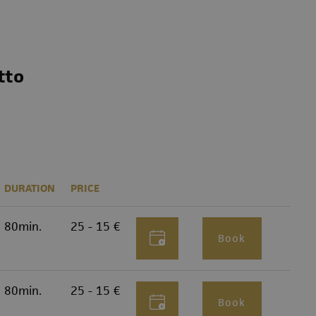
tto
DURATION
PRICE
80min.
25 - 15 €
Book
80min.
25 - 15 €
Book