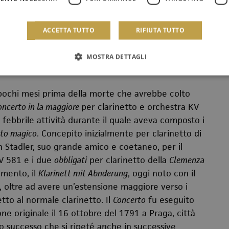
ACCETTA TUTTO
RIFIUTA TUTTO
ttobre 1791
MOSTRA DETTAGLI
6 ottobre 1791
pochi mesi prima della morte che avrebbe colto
oncerto in la maggiore
per clarinetto e orchestra KV
di febbrile attività durante il quale aveva composto i
auto magico
. Concepito inizialmente per clarinetto di
ton Stadler, suo grande amico e coetaneo, per il
V 581 e i due
obbligati
per clarinetto della
Clemenza
umento, il
Klarinett mit Abnderung
, oggi noto con il
, oltre ad avere un’estensione maggiore verso i
etto al normale clarinetto. Il
Concerto
fu eseguito
one originale il 16 ottobre del 1791 a Praga, città
o successo che si ripeté anche in successive