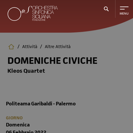
Salta
al
contenuto
principale
/
Attività
/
Altre Attività
DOMENICHE CIVICHE
Kleos Quartet
Politeama Garibaldi - Palermo
GIORNO
Domenica
06 Febbraio 2022