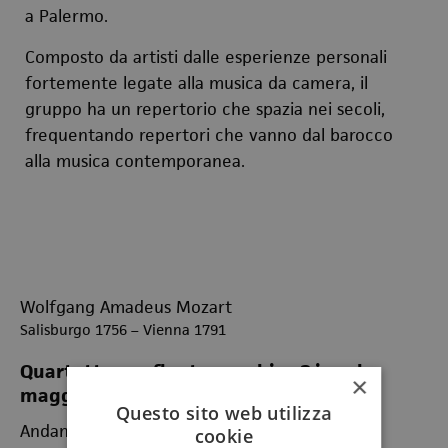
a Palermo.
Composto da artisti dalle esperienze personali
fortemente legate alla musica da camera, il
gruppo ha un repertorio che spazia nei secoli,
frequentando repertori che vanno dal barocco
alla musica contemporanea.
Wolfgang Amadeus Mozart
Salisburgo 1756 – Vienna 1791
Quartetto per flauto e archi n. 2 in sol
×
maggiore KV 285a
Questo sito web utilizza
Andante - Tempo di Minuetto
cookie