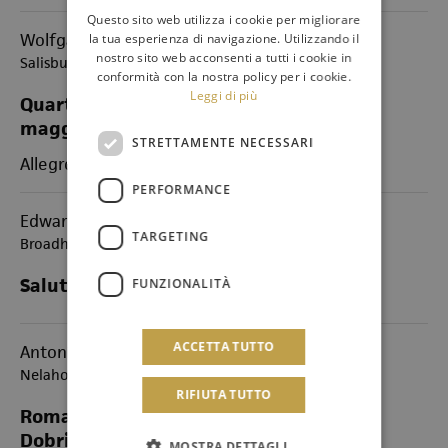
Questo sito web utilizza i cookie per migliorare
Wolfgang Amadeus Mozart
la tua esperienza di navigazione. Utilizzando il
nostro sito web acconsenti a tutti i cookie in
Salisburgo 1756 – Vienna 1791
conformità con la nostra policy per i cookie.
Leggi di più
Quartetto per flauto e archi n. 1 in re
maggiore KV 285
STRETTAMENTE NECESSARI
Allegro - Adagio - Rondeau
PERFORMANCE
Edward William Elgar
TARGETING
Broadheath 1857 - Worcester 1934
Salut d’amour (Arr. D. Fraser)
FUNZIONALITÀ
ACCETTA TUTTO
Antonín Dvořák
Nelahozeves 1841 - Praga 1904
RIFIUTA TUTTO
Romantische stücke op. 75 n. 1 (arr. I.
Dobrinescu)
MOSTRA DETTAGLI