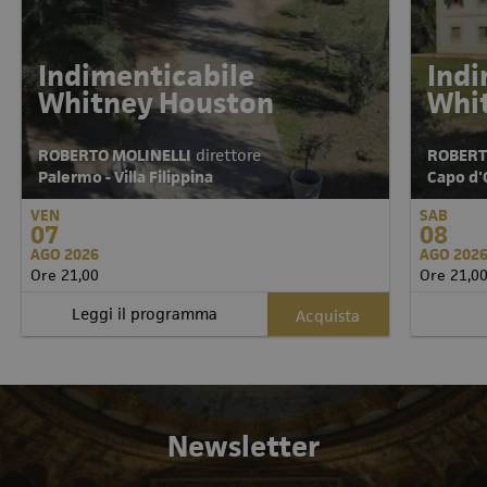
Indimenticabile
Indi
Whitney Houston
Whi
ROBERTO MOLINELLI
direttore
ROBERT
Palermo - Villa Filippina
Capo d'O
VEN
SAB
07
08
AGO 2026
AGO 202
Ore 21,00
Ore 21,0
Leggi il programma
Acquista
Newsletter