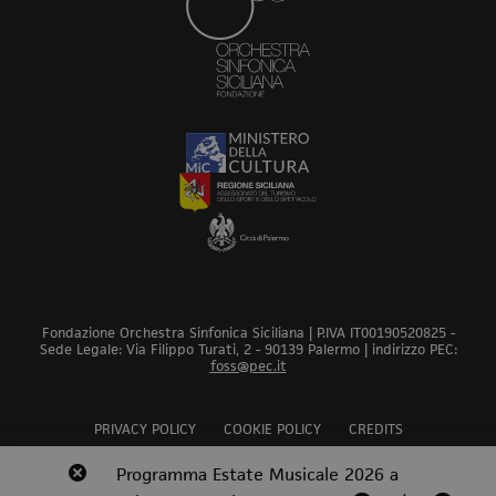
Fondazione Orchestra Sinfonica Siciliana | P.IVA IT00190520825 -
Sede Legale: Via Filippo Turati, 2 - 90139 Palermo | indirizzo PEC:
foss@pec.it
PRIVACY POLICY
COOKIE POLICY
CREDITS
Revoca bando audizioni 2026
Programma Estate Musicale 2026 a
Scopri
Scopri
Scopri
Scopri
Scopri