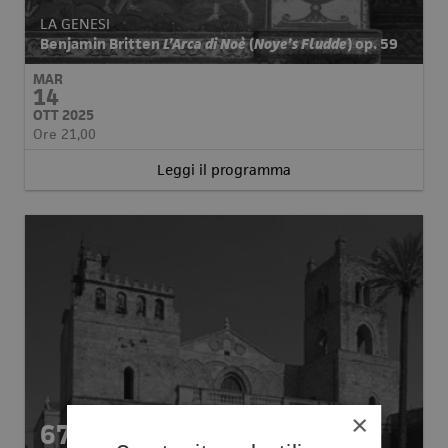
LA GENESI
Benjamin Britten
L’Arca di Noè
(
Noye’s Fludde
)
op. 59
MAR
14
OTT 2025
Ore 21,00
Leggi il programma
×
67ma Settimana