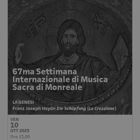
67ma Settimana
Internazionale di Musica
Sacra di Monreale
LA GENESI
Franz Joseph Haydn
Die Schöpfung
(
La Creazione
)
VEN
10
OTT 2025
Ore 21,00