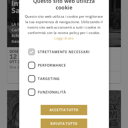
Questo sito web utilizza
Internazionale di Musica
cookie
Sacra di Monreale
Questo sito web utilizza i cookie per migliorare
la tua esperienza di navigazione. Utilizzando il
LA GENESI
nostro sito web acconsenti a tutti i cookie in
Carl Philipp Emanuel Bach
Morgengesang am
conformità con la nostra policy per i cookie.
Schöpfungsfeste
Leggi di più
Georg Philipp Telemann
Die Tageszeiten
DOM
STRETTAMENTE NECESSARI
12
OTT 2025
PERFORMANCE
Ore 21,00
Leggi il programma
TARGETING
FUNZIONALITÀ
ACCETTA TUTTO
RIFIUTA TUTTO