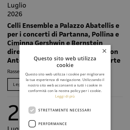
Luglio
2026
Celli Ensemble a Palazzo Abatellis e
per i concerti di Partanna, Pollina e
Ciminna Gershwin e Bernstein
×
diretti da Christopher Franklin con
Questo sito web utilizza
Antonio Di Cristofano al pianoforte
cookie
Rassegna stampa
Questo sito web utilizza i cookie per migliorare
la tua esperienza di navigazione. Utilizzando il
Leggi
nostro sito web acconsenti a tutti i cookie in
conformità con la nostra policy per i cookie.
Leggi di più
22
STRETTAMENTE NECESSARI
PERFORMANCE
Luglio