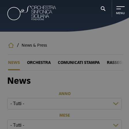
Salta
al
contenuto
principale
/
News & Press
NEWS
ORCHESTRA
COMUNICATI STAMPA
RASSEGNA
News
ANNO
MESE