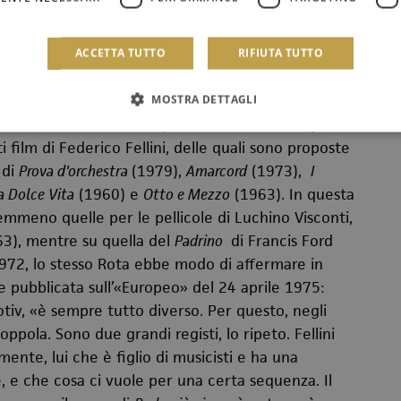
essendo stato allievo di Pizzetti e di Casella e
conobbe personalmente, Nino Rota fu una voce
 convinto del fatto che la musica debba essere una
ACCETTA TUTTO
RIFIUTA TUTTO
lontano dalle tecniche musicali novecentesche
se fedele ad una concezione musicale ancora
MOSTRA DETTAGLI
a struttura tonale semplice e aliena da complicati
 film di Federico Fellini, delle quali sono proposte
 di
Prova d'orchestra
(1979),
Amarcord
(1973),
I
a Dolce Vita
(1960) e
Otto e Mezzo
(1963). In questa
mmeno quelle per le pellicole di Luchino Visconti,
3), mentre su quella del
Padrino
di Francis Ford
1972
, lo stesso Rota ebbe modo di affermare in
e pubblicata sull’«Europeo» del 24 aprile 1975
:
motiv, «è sempre tutto diverso. Per questo, negli
oppola. Sono due grandi registi, lo ripeto. Fellini
nte, lui che è figlio di musicisti e ha una
, e che cosa ci vuole per una certa sequenza. Il