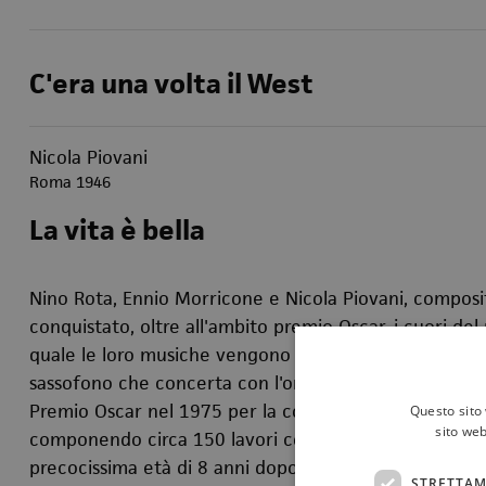
C'era una volta il West
Nicola Piovani
Roma 1946
La vita è bella
Nino Rota, Ennio Morricone e Nicola Piovani, composit
conquistato, oltre all'ambito premio Oscar, i cuori de
quale le loro musiche vengono riproposte in una nuova
sassofono che concerta con l'orchestra facendo riviv
Premio Oscar nel 1975 per la colonna sonora del
Padri
Questo sito 
sito web
componendo circa 150 lavori con lo stesso impegno e c
precocissima età di 8 anni dopo un solo anno di studio
STRETTAM