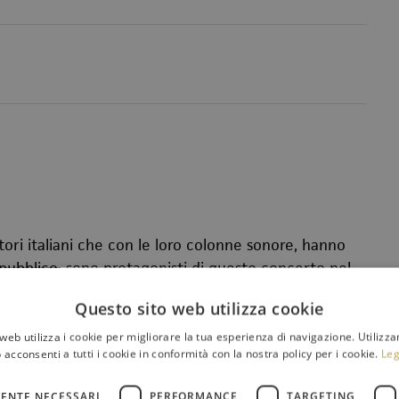
ori italiani che con le loro colonne sonore, hanno
l pubblico, sono protagonisti di questo concerto nel
 veste strumentale: protagonista è, infatti, un
Questo sito web utilizza cookie
ere quelle melodie immortali.
no II
,
Nino Rota
si dedicò a tutti i generi musicali
web utilizza i cookie per migliorare la tua esperienza di navigazione. Utilizza
 acconsenti a tutti i cookie in conformità con la nostra policy per i cookie.
Leg
on quelle straordinarie doti musicali che, alla
 di solfeggio, gli avevano consentito di riempire
ENTE NECESSARI
PERFORMANCE
TARGETING