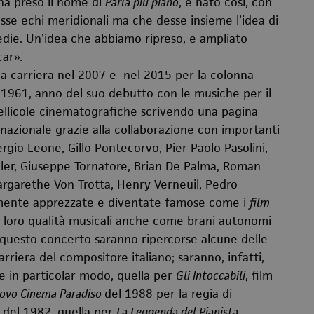
 ha preso il nome di
Parla più piano
, è nato così, con
sse echi meridionali ma che desse insieme l’idea di
agedie. Un’idea che abbiamo ripreso, e ampliato
car
».
lla carriera nel 2007 e nel 2015 per la colonna
 1961, anno del suo debutto con le musiche per il
llicole cinematografiche scrivendo una pagina
nazionale grazie alla collaborazione con importanti
Sergio Leone, Gillo Pontecorvo, Pier Paolo Pasolini,
ler, Giuseppe Tornatore, Brian De Palma, Roman
argarethe Von Trotta, Henry Verneuil, Pedro
amente apprezzate e diventate famose come i
film
 loro qualità musicali anche come brani autonomi
 questo concerto s
aranno ripercorse
alcune delle
carriera del compositore italiano; saranno, infatti,
e in particolar modo, quella per
Gli Intoccabili
, film
ovo Cinema Paradiso
del 1988 per la regia di
del 1982, quella per
La Leggenda del Pianista