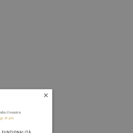
×
ndo il nostro
gi di più
FUNZIONALITÀ