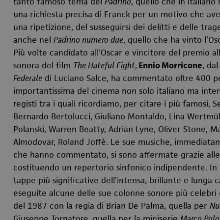
tanto famoso tema del
Padrino
, quello che in italiano
una richiesta precisa di Franck per un motivo che ave
una ripetizione, del susseguirsi dei delitti e delle tr
anche nel
Padrino numero due
, quello che ha vinto l’Os
Più volte candidato all'Oscar e vincitore del premio a
sonora del film
The Hateful Eight
,
Ennio Morricone
, d
al
Federale
di Luciano Salce, ha commentato oltre 400 pe
importantissima del cinema non solo italiano ma inter
registi tra i quali ricordiamo, per citare i più famosi, 
Bernardo Bertolucci, Giuliano Montaldo, Lina Wertmül
Polanski, Warren Beatty, Adrian Lyne, Oliver Stone, M
Almodovar, Roland Joffè. Le sue musiche, immediat
che hanno commentato, si sono affermate grazie alle
costituendo un repertorio sinfonico indipendente.
In
tappe più significative dell’intensa, brillante e lunga 
eseguite alcune delle sue colonne sonore più celebri 
del 1987 con la regia di Brian De Palma, quella per
Nu
Giuseppe Tornatore, quella per la miniserie
Marco Polo