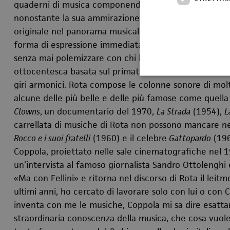
quaderni di musica componendo sinfonie e oratori. Pur 
nonostante la sua ammirazione per Stravinskij, che 
originale nel panorama musicale del Novecento; egli,
forma di espressione immediata e ingenua, si tenne 
senza mai polemizzare con chi le propugnava e rima
ottocentesca basata sul primato della melodia e su un
giri armonici. Rota compose le colonne sonore di molti
alcune delle più belle e delle più famose come quella
Clowns
,
un documentario del 1970,
La Strada
(1954),
L
carrellata di musiche di Rota non possono mancare ne
Rocco e i suoi fratelli
(1960) e il celebre
Gattopardo
(196
Coppola, proiettato nelle sale cinematografiche nel 
un’intervista al famoso giornalista Sandro Ottolenghi 
«
Ma con Fellini» e ritorna nel discorso di Rota il leit
ultimi anni, ho cercato di lavorare solo con lui o con C
inventa con me le musiche, Coppola mi sa dire esattame
straordinaria conoscenza della musica, che cosa vuole