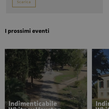
Scarica
I prossimi eventi
Indimenticabile
Indi