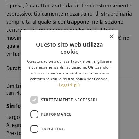
ripresa, è caratterizzato da un tema estremamente
espressivo, tipicamente mozartiano, di straordinaria
semplicità al quale si contrappone, nella sezione
centrale, un motivo quasi implorante. Il terzo
×
movimento,
Allegro
, è, infine, un brillante
Rondò
nel
Questo sito web utilizza
quale il solista può esibire tutte le sue doti
cookie
virtuosistiche.
Questo sito web utilizza i cookie per migliorare
la tua esperienza di navigazione. Utilizzando il
Durata: 27'
nostro sito web acconsenti a tutti i cookie in
conformità con la nostra policy per i cookie.
Leggi di più
Dmitrij Dmtrevič Šostakovič
San Pietroburgo, 1906 - Mosca, 1975
STRETTAMENTE NECESSARI
Sinfonia n. 6 in si minore op.54
PERFORMANCE
Largo
Allegro
TARGETING
Presto