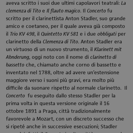
aveva scritto i suoi due ultimi capolavori teatrali:
La
clemenza di Tito
e
Il flauto magico
. Il
Concerto
fu
scritto per il clarinettista Anton Stadler, suo grande
amico e coetaneo, per il quale aveva già composto
il
Trio KV
498
, il
Quintetto KV 581
e i due
obbligati
per
clarinetto della
Clemenza di Tito
. Anton Stadler era
un virtuoso di un nuovo strumento, il
Klarinett mit
Abnderung
, oggi noto con il nome di
clarinetto di
bassetto
che, chiamato anche corno di bassetto e
inventato nel 1788, oltre ad avere un’estensione
maggiore verso i suoni più gravi, era molto più
difficile da suonare rispetto al normale clarinetto. Il
Concerto
fu eseguito dallo stesso Stadler per la
prima volta in questa versione originale il 16
ottobre 1891 a Praga, città tradizionalmente
favorevole a Mozart, con un discreto successo che
si ripeté anche in successive esecuzioni; Stadler