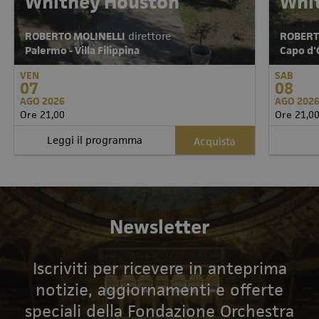
Whitney Houston
Whi
ROBERTO MOLINELLI
direttore
ROBERT
Palermo - Villa Filippina
Capo d'O
VEN
SAB
07
08
AGO 2026
AGO 202
Ore 21,00
Ore 21,0
Leggi il programma
Acquista
Newsletter
Iscriviti per ricevere in anteprima
notizie, aggiornamenti e offerte
speciali della Fondazione Orchestra