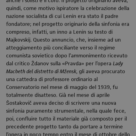
anche i solisti e il coro. Il progetto originario aveva,
quindi, come motivo ispiratore la celebrazione della
nazione socialista di cui Lenin era stato il padre
fondatore; nel progetto originario della sinfonia era
compreso, infatti, un inno a Lenin su testo di
Majkovskij. Questo annuncio, che, insieme ad un
atteggiamento più conciliante verso il regime
comunista sovietico dopo l’ammonimento ricevuto
dal critico Ždanov sulla «Pravda» per l’opera
Lady
Macbeth del distretto di Mžensk
, gli aveva procurato
una cattedra di professore ordinario al
Conservatorio nel mese di maggio del 1939, fu
totalmente disatteso. Già nel mese di aprile
Šostakovič aveva deciso di scrivere una nuova
sinfonia puramente strumentale, nella quale fece,
poi, confluire tutto il materiale già composto per il
precedente progetto tanto da portare a termine
l’opera in poco tempo entro il mese di ottobre dello