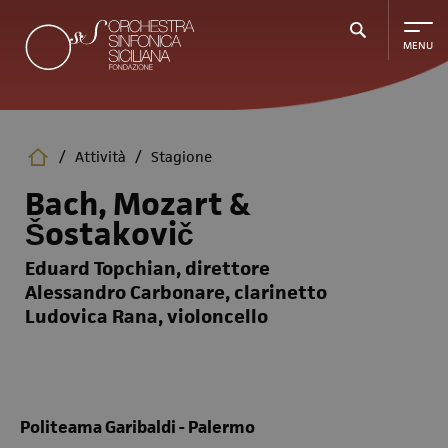
Salta
al
contenuto
principale
/
Attività
/
Stagione
Bach, Mozart &
Šostakovič
Eduard Topchian, direttore
Alessandro Carbonare, clarinetto
Ludovica Rana, violoncello
Politeama Garibaldi - Palermo