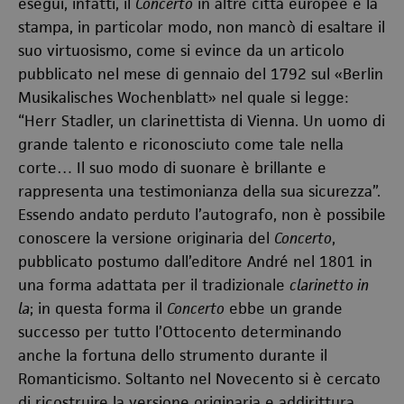
eseguì, infatti, il
Concerto
in altre città europee e la
stampa, in particolar modo, non mancò di esaltare il
suo virtuosismo, come si evince da un articolo
pubblicato nel mese di gennaio del 1792 sul «Berlin
Musikalisches Wochenblatt» nel quale si legge:
“Herr Stadler, un clarinettista di Vienna. Un uomo di
grande talento e riconosciuto come tale nella
corte… Il suo modo di suonare è brillante e
rappresenta una testimonianza della sua sicurezza”.
Essendo andato perduto l’autografo, non è possibile
conoscere la versione originaria del
Concerto
,
pubblicato postumo dall’editore André nel 1801 in
una forma adattata per il tradizionale
clarinetto in
la
; in questa forma il
Concerto
ebbe un grande
successo per tutto l’Ottocento determinando
anche la fortuna dello strumento durante il
Romanticismo. Soltanto nel Novecento si è cercato
di ricostruire la versione originaria e addirittura