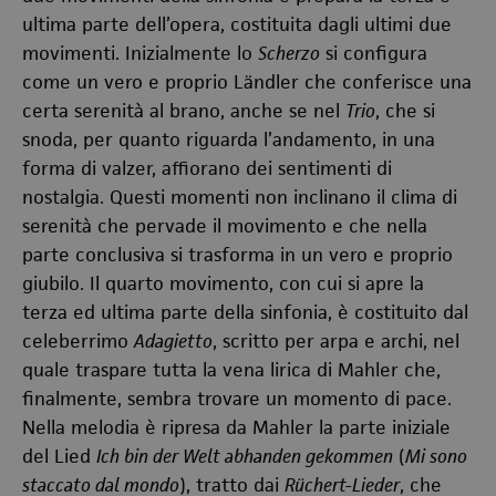
ultima parte dell’opera, costituita dagli ultimi due
movimenti. Inizialmente lo
Scherzo
si configura
come un vero e proprio Ländler che conferisce una
certa serenità al brano, anche se nel
Trio
, che si
snoda, per quanto riguarda l’andamento, in una
forma di valzer, affiorano dei sentimenti di
nostalgia. Questi momenti non inclinano il clima di
serenità che pervade il movimento e che nella
parte conclusiva si trasforma in un vero e proprio
giubilo. Il quarto movimento, con cui si apre la
terza ed ultima parte della sinfonia, è costituito dal
celeberrimo
Adagietto
, scritto per arpa e archi, nel
quale traspare tutta la vena lirica di Mahler che,
finalmente, sembra trovare un momento di pace.
Nella melodia è ripresa da Mahler la parte iniziale
del Lied
Ich bin der Welt abhanden gekommen
(
Mi sono
staccato dal mondo
), tratto dai
Rüchert-Lieder
, che