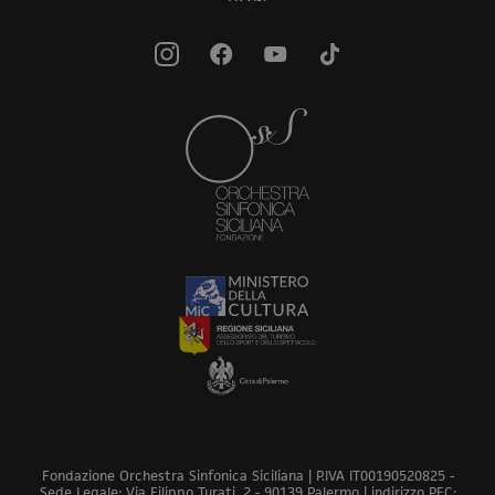
Fondazione Orchestra Sinfonica Siciliana | P.IVA IT00190520825 -
Sede Legale: Via Filippo Turati, 2 - 90139 Palermo | indirizzo PEC: