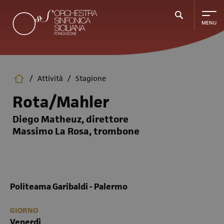
Salta
al
contenuto
principale
/
Attività
/
Stagione
Rota/Mahler
Diego Matheuz, direttore
Massimo La Rosa, trombone
Politeama Garibaldi - Palermo
GIORNO
Venerdì