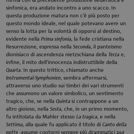
forma con la precedente produzione liederistica e
sinfonica, era andato incontro a uno scacco. In
questa produzione matura non c’è più posto per
questo mondo ideale, nel quale potevano avere un
senso la lotta per la volontà di opporsi al destino,
evidente nella
Prima sinfonia
, la fede cristiana nella
Resurrezione, espressa nella
Seconda
, il panteismo
dionisiaco di ascendenza nietzschiana della
Terza
e,
infine, il mito dell’innocenza indistruttibile della
Quarta
. In questo trittico, chiamato anche
Instrumental-Symphonien
, sembra affermarsi,
attraverso uno studio sui timbri dei vari strumenti
che assumono un valore simbolico, un sentimento
tragico, che, se nella
Quinta
si contrappone a un
altro gioioso, nella
Sesta
, che, in un primo momento,
fu intitolata da Mahler stesso
La tragica
, e nella
Settima
, alla quale fu applicato il titolo di
Canto della
notte
, assume contorni sempre più drammatici pur