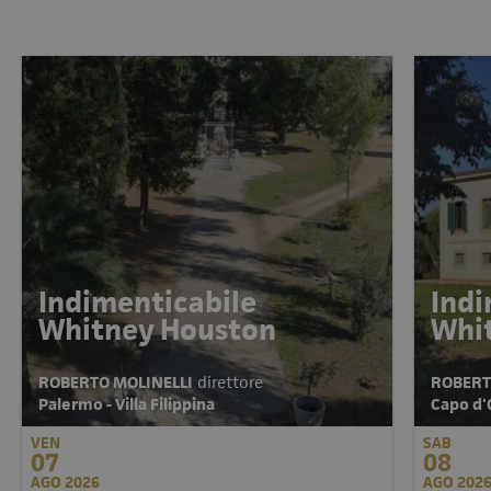
Indimenticabile
Indi
Whitney Houston
Whi
ROBERTO MOLINELLI
direttore
ROBERT
Palermo - Villa Filippina
Capo d'O
VEN
SAB
07
08
AGO 2026
AGO 202