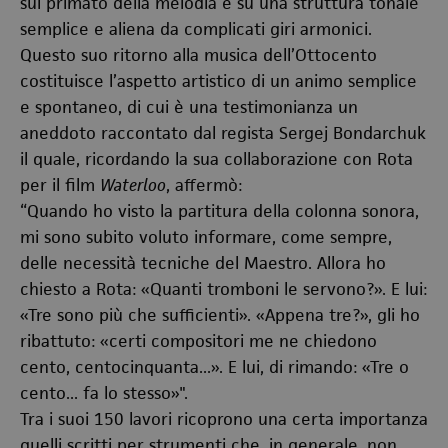
sul primato della melodia e su una struttura tonale
semplice e aliena da complicati giri armonici.
Questo suo ritorno alla musica dell’Ottocento
costituisce l’aspetto artistico di un animo semplice
e spontaneo, di cui è una testimonianza un
aneddoto raccontato dal regista Sergej Bondarchuk
il quale, ricordando la sua collaborazione con Rota
per il film
Waterloo
, affermò:
“Quando ho visto la partitura della colonna sonora,
mi sono subito voluto informare, come sempre,
delle necessità tecniche del Maestro. Allora ho
chiesto a Rota: «Quanti tromboni le servono?». E lui:
«Tre sono più che sufficienti». «Appena tre?», gli ho
ribattuto: «certi compositori me ne chiedono
cento, centocinquanta...». E lui, di rimando: «Tre o
cento... fa lo stesso»".
Tra i suoi 150 lavori ricoprono una certa importanza
quelli scritti per strumenti che, in generale, non