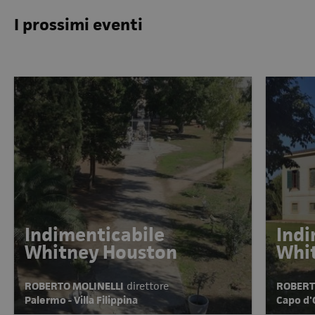
I prossimi eventi
Indimenticabile
Indi
Whitney Houston
Whi
ROBERTO MOLINELLI
direttore
ROBERT
Palermo - Villa Filippina
Capo d'O