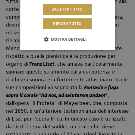
tutta la suite negli ultimi anni trascorsi da Bach alla
corte di C
öthen e i primi anni di Lipsia dove il
ACCETTA TUTTO
compositore si era trasferito nel 1723, quest'aria,
RIFIUTA TUTTO
diventata famosa grazie ai diversi arrangiamenti
utilizzati come sigle, è qui presentata nella
MOSTRA DETTAGLI
rielaborazione per organo dello stesso Pavoni.
Meno nota ma non per questo meno importante
rispetto a quella pianistica è la produzione per
organo di
Franz Liszt
, che amava particolarmente
suonare questo strumento dalla cui potenza e
ricchezza sonora era fortemente affascinato. Tra le
sue composizioni va segnalata la
Fantasia e fuga
sopra il corale "Ad nos, ad salutarem undam"
,
dall'opera "Il Profeta" di Meyerbeer, che, composta
nel 1850, è un'ulteriore testimonianza dell'interesse
di Liszt per l'opera lirica. In questo caso è utilizzato
da Liszt il tema del suddetto corale che viene
sottoposto a una serie di 27 variazioni, inserite in