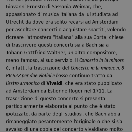
Giovanni Ernesto di Sassonia-Weimar
,
che,
appassionato di musica italiana da lui studiata ad
Utrecht da dove era solito recarsi ad Amsterdam
per ascoltare concerti o acquistare spartiti, volendo
ricreare l'atmosfera "italiana" alla sua Corte, chiese
di trascrivere questi concerti sia a Bach sia a
Johann Gottfried Walther, un altro compositore,
meno famoso, al suo servizio. Il
Concerto in la minore
è, infatti, la trascrizione del
Concerto in la minore n. 8
RV 522 per due violini e basso
continuo tratto da
L'estro armonico
di
Vivaldi
, che era stato pubblicato
ad Amsterdam da Estienne Roger nel 1711. La
trascrizione di questo concerto si presenta
particolarmente elaborata al punto che è stato
ipotizzato, da parte degli studiosi, che Bach abbia
rimaneggiato pesantemente l'originale o che si sia
avvalso di una copia del concerto vivaldiano molto