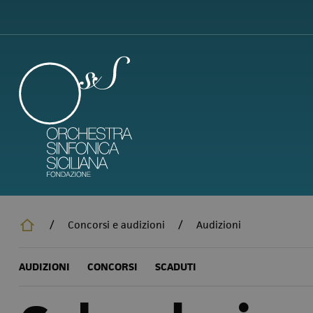
Salta
al
contenuto
principale
/
Concorsi e audizioni
/
Audizioni
AUDIZIONI
CONCORSI
SCADUTI