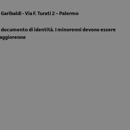
aribaldi - Via F. Turati 2 – Palermo
do documento di identità. I minorenni devono essere
maggiorenne