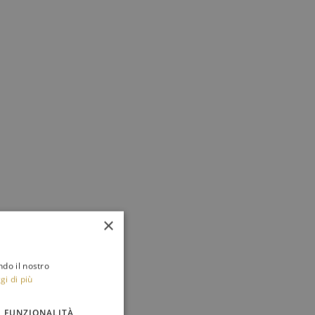
×
ndo il nostro
gi di più
FUNZIONALITÀ