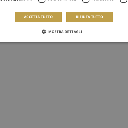
 Garibaldi - Via F. Turati 2 – Palermo
ACCETTA TUTTO
RIFIUTA TUTTO
 documento di identità. I minorenni devono essere
MOSTRA DETTAGLI
maggiorenne