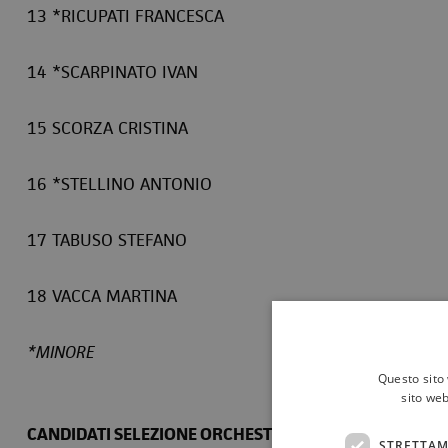
13 *RICUPATI FRANCESCA
14 *SCARPINATO IVAN
15 SCORZA CRISTINA
16 *STELLINO ANTONIO
17 TABUSO STEFANO
18 VACCA MARTINA
*MINORE
Questo sito 
sito web
CANDIDATI SELEZIONE ORCHESTRA GIOVANILE SICILIAN
STRETTAM