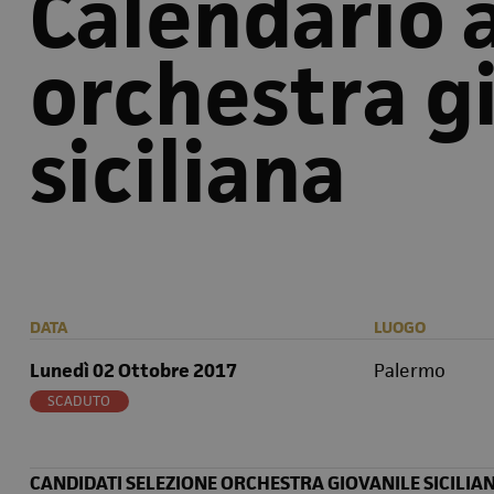
Calendario 
orchestra g
siciliana
DATA
LUOGO
Lunedì 02 Ottobre 2017
Palermo
SCADUTO
CANDIDATI SELEZIONE ORCHESTRA GIOVANILE SICILIAN