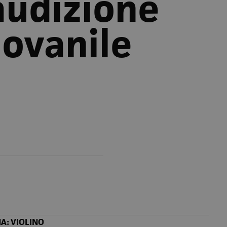
audizione
iovanile
A: VIOLINO