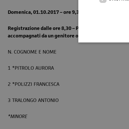
Domenica, 01.10.2017 – ore 9,30 - Sala Rossa Politeama
Registrazione dalle ore 8,30 – Presentarsi con valido
accompagnati da un genitore o da un loro delegato 
N. COGNOME E NOME
1 *PITROLO AURORA
2 *POLIZZI FRANCESCA
3 TRALONGO ANTONIO
*MINORE