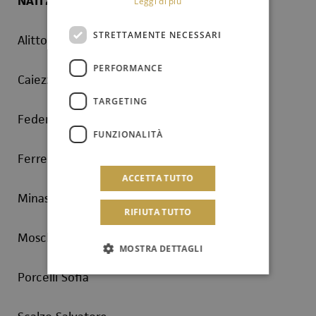
NATI 2008 (registrazione presenza ore 10,15)
Leggi di più
STRETTAMENTE NECESSARI
Alitto Pietro
PERFORMANCE
Caiezza Clelia
TARGETING
Federico Virginia
FUNZIONALITÀ
Ferreri Mattia
ACCETTA TUTTO
Minasola Marta
RIFIUTA TUTTO
Moschera Simona
MOSTRA DETTAGLI
Porcelli Sofia