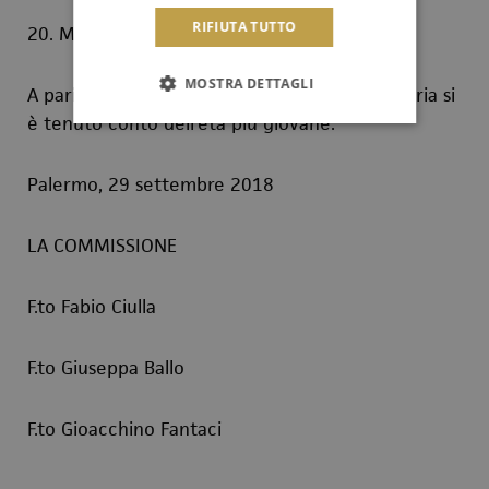
RIFIUTA TUTTO
20. MODESTO FEDERICO 7
MOSTRA DETTAGLI
A parità di punteggio nello stilare la graduatoria si
è tenuto conto dell'età più giovane.
Palermo, 29 settembre 2018
LA COMMISSIONE
F.to Fabio Ciulla
F.to Giuseppa Ballo
F.to Gioacchino Fantaci