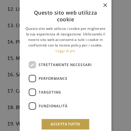
×
12. LINGUAGROSSA NICOLO' 7,50
Questo sito web utilizza
cookie
13. CONTI EMANUELA 7,40
Questo sito web utilizza i cookie per migliorare
la tua esperienza di navigazione. Utilizzando il
nostro sito web acconsenti a tutti i cookie in
14. PIPITONE ARIANNA 7,40
conformità con la nostra policy per i cookie.
Leggi di più
15. MARCHESE AYLIN 7,30
STRETTAMENTE NECESSARI
16. SARPONG CARMELA 7,20
PERFORMANCE
17. CAIAZZA CLELIA 7,20
TARGETING
FUNZIONALITÀ
18. BUSCEMI GIUSEPPE 7,10
19. VECCHIO SOFIA 7,10
ACCETTA TUTTO