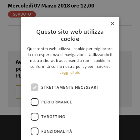
Mercoledì 07 Marzo 2018 ore 12,00
SCADUTO
×
Questo sito web utilizza
cookie
Questo sito web utilizza i cookie per migliorare
la tua esperienza di navigazione. Utilizzando il
nostro sito web acconsenti a tutti i cookie in
Avviso pubblico per l'acquisto di un
conformità con la nostra policy per i cookie.
ponteggio e di una scala combinata
Leggi di più
PDF - 356.333 Kb
STRETTAMENTE NECESSARI
Scarica
PERFORMANCE
TARGETING
FUNZIONALITÀ
Amministrazione trasparente