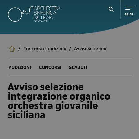
Salta
al
contenuto
principale
/
Concorsi e audizioni
/
Avvisi Selezioni
AUDIZIONI
CONCORSI
SCADUTI
Avviso selezione
integrazione organico
orchestra giovanile
siciliana