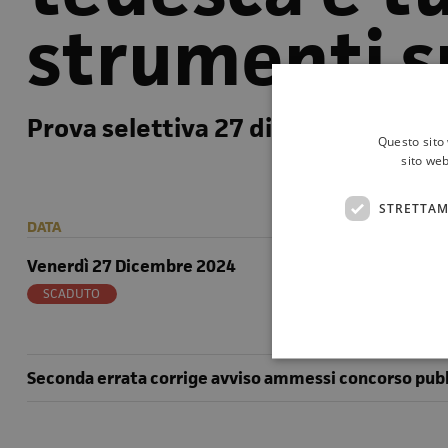
strumenti s
Prova selettiva 27 dicembre 2024 o
Questo sito 
sito web
STRETTAM
DATA
LUOGO
Venerdì 27 Dicembre 2024
Politeama Gar
SCADUTO
Seconda errata corrige avviso ammessi concorso pub