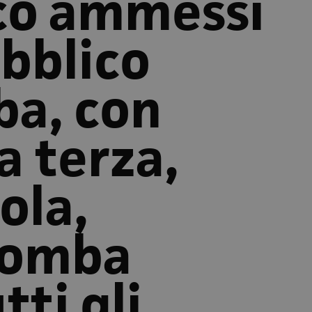
co ammessi
bblico
ba, con
a terza,
ola,
romba
tti gli