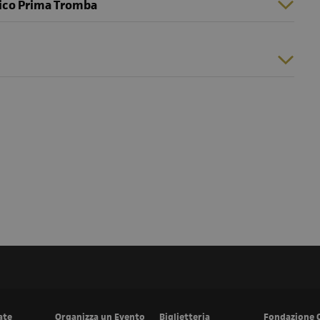
lico Prima Tromba
ate
Organizza un Evento
Biglietteria
Fondazione 