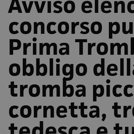
Avviso elen
concorso pu
Prima Trom
obbligo dell
tromba picc
cornetta, t
tedesca e tu