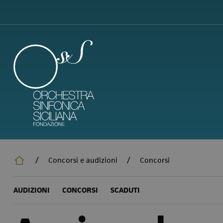
Salta
al
contenuto
principale
/
Concorsi e audizioni
/
Concorsi
AUDIZIONI
CONCORSI
SCADUTI