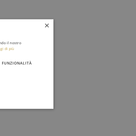
×
ndo il nostro
gi di più
FUNZIONALITÀ