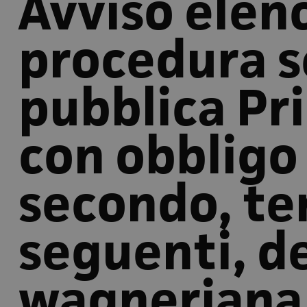
Avviso elen
procedura s
pubblica Pr
con obbligo
secondo, te
seguenti, d
wagneriana 