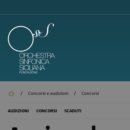
Salta
al
contenuto
principale
/
Concorsi e audizioni
/
Concorsi
AUDIZIONI
CONCORSI
SCADUTI