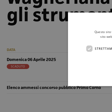
gli strument
Questo sito 
sito web
STRETTAM
DATA
LUOGO
Domenica 06 Aprile 2025
Politeama Gar
SCADUTO
Elenco ammessi concorso pubblico Primo Corno