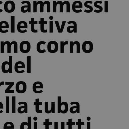
co ammessi
elettiva
imo corno
 del
rzo e
ella tuba
e di tutti