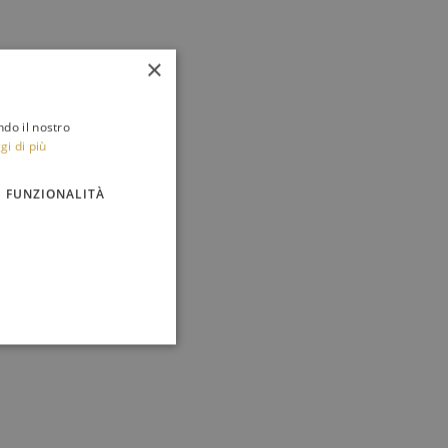
×
ndo il nostro
gi di più
FUNZIONALITÀ