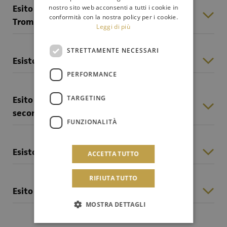
nostro sito web acconsenti a tutti i cookie in
Esito selezione pubblica pubblica Prima
conformità con la nostra policy per i cookie.
Tromba
Leggi di più
STRETTAMENTE NECESSARI
Esisto selezione pubblica n. 2 Violini di fila
PERFORMANCE
TARGETING
Esito selezione pubblica Secondo dei
secondi violini
FUNZIONALITÀ
Esisto selezione pubblica Prima Viola
ACCETTA TUTTO
RIFIUTA TUTTO
Esito selezione pubblica Viola di fila
MOSTRA DETTAGLI