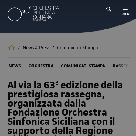
Salta
al
contenuto
principale
/
News & Press
/
Comunicati Stampa
NEWS
ORCHESTRA
COMUNICATI STAMPA
RASSEGNA
Al via la 63ª edizione della
prestigiosa rassegna,
organizzata dalla
Fondazione Orchestra
Sinfonica Siciliana con il
supporto della Regione