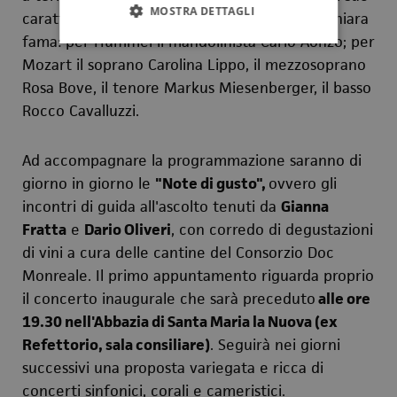
MOSTRA DETTAGLI
carattere monumentale
.
In campo solisti di chiara
fama: per Hummel il mandolinista Carlo Aonzo; per
Mozart il soprano Carolina Lippo, il mezzosoprano
Rosa Bove, il tenore Markus Miesenberger, il basso
Rocco Cavalluzzi.
Ad accompagnare la programmazione saranno di
giorno in giorno le
"Note di gusto",
ovvero gli
incontri di guida all'ascolto tenuti da
Gianna
Fratta
e
Dario Oliveri
, con corredo di degustazioni
di vini a cura delle cantine del Consorzio Doc
Monreale. Il primo appuntamento riguarda proprio
il concerto inaugurale che sarà preceduto
alle ore
19.30 nell'Abbazia di Santa Maria la Nuova (ex
Refettorio, sala consiliare)
. Seguirà nei giorni
successivi una proposta variegata e ricca di
concerti sinfonici, corali e cameristici.