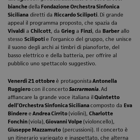
bianche
della
Fondazione Orchestra Sinfonica
Siciliana
diretti da
Riccardo Scilipoti
.
Di grande
appeal il programma proposto, che spazia da
Vivaldi
a
Chilcott
, da
Grieg
a
Finzi
, da
Barber
allo
stesso
Scilipoti
e l’organico del gruppo, che unisce
il suono degli archi ai timbri di pianoforte, del
basso elettrico e della batteria, per offrire al
pubblico uno spettacolo suggestivo.
Venerdì 21 ottobre
è protagonista
Antonella
Ruggiero
con il
concerto
Sacrarmonia
.
Ad
affiancare la grande voce italiana il
Quintetto
dell’Orchestra Sinfonica Siciliana
composto da
Eva
Bindere
e
Andrea Cirrito
(violini),
Charlotte
Fonchin
(viola),
Giovanni Volpe
(violoncello),
Giuseppe Mazzamuto
(percussioni). Il concerto è
un itinerario variegato e inaspettato, che alterna