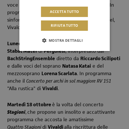
voce è quella del soprano
Carlotta Colombo
. In
ACCETTA TUTTO
programma una sapiente alternanza tra arie,
sinfonie, cantate e concerti di Durante,
Händel,
RIFIUTA TUTTO
Vivaldi.
MOSTRA DETTAGLI
Lunedì 17 ottobre
è in programma lo
Stabat Mater
di
Pergolesi
, interpretato dal
BachStringEnsemble
diretto da
Riccardo Scilipoti
e dalle voci del
soprano
Natasa Katai
e del
mezzosoprano
Lorena Scarlata
. In programma
anche il
Concerto per archi in sol maggiore RV 151
"Alla rustica" di
Vivaldi
.
Martedì 18 ottobre
è la volta del concerto
Stagioni
,
che propone un insolito e accattivante
programma che accosta le amatissime
Quattro Stagioni
di
Vivaldi
alla riscrittura delle