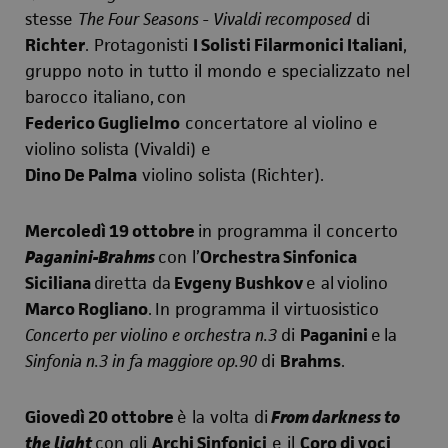
stesse
The Four Seasons - Vivaldi recomposed
di
Richter
. Protagonisti
I Solisti Filarmonici Italiani
,
gruppo noto in tutto il mondo e specializzato nel
barocco italiano,
con
Federico Guglielmo
concertatore al violino e
violino solista (Vivaldi) e
Dino De Palma
violino solista (Richter).
Mercoledì 19 ottobre
in programma il concerto
Paganini-Brahms
con l’
Orchestra Sinfonica
Siciliana
diretta da
Evgeny Bushkov
e al
violino
Marco Rogliano
.
In programma il virtuosistico
Concerto per violino e orchestra n.3
di
Paganini
e
la
Sinfonia n.3 in fa maggiore op.90
di
Brahms
.
Giovedì 20 ottobre
è la volta di
From darkness to
the light
con gli
Archi Sinfonici
e il
Coro di voci