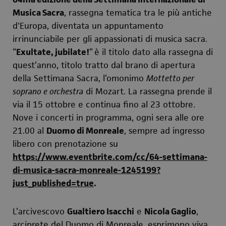
Musica Sacra
, rassegna tematica tra le più antiche
d'Europa, diventata un appuntamento
irrinunciabile per gli appassionati di musica sacra.
“
Exultate, jubilate!
”
è il titolo dato alla rassegna di
quest’anno, titolo tratto dal brano di apertura
della Settimana Sacra, l’omonimo
Mottetto per
soprano e orchestra
di Mozart. La rassegna
prende il
via il 15 ottobre e continua fino al 23 ottobre.
Nove i concerti in programma, ogni sera alle ore
21.00 al
Duomo di Monreale
, sempre ad ingresso
libero con prenotazione su
https://www.eventbrite.com/cc/64-settimana-
di-musica-sacra-monreale-1245199?
just_published=true
.
L’arcivescovo
Gualtiero Isacchi
e
Nicola Gaglio
,
arciprete del Duomo di Monreale, esprimono viva