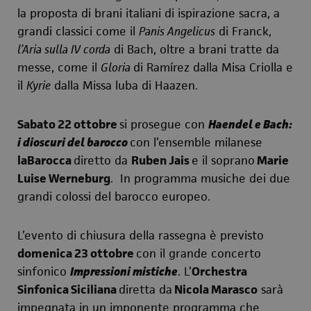
la proposta di brani italiani di ispirazione sacra, a
grandi classici come il
Panis Angelicus
di Franck,
l’Aria sulla IV corda
di Bach, oltre a brani tratte da
messe, come il
Gloria
di
Ramírez dalla Misa Criolla e
il
Kyrie
dalla Missa luba di Haazen.
Sabato 22 ottobre
si prosegue con
Haendel e Bach:
i dioscuri del barocco
con
l’e
nsemble milanese
laBarocca
diretto da
Ruben Jais
e il soprano
Marie
Luise Werneburg
. In programma musiche dei due
grandi colossi del barocco europeo.
L’evento di chiusura della rassegna è previsto
domenica 23 ottobre
con il grande concerto
sinfonico
Impressioni mistiche
. L’
Orchestra
Sinfonica Siciliana
diretta da
Nicola Marasco
sarà
impegnata in un imponente
programma che