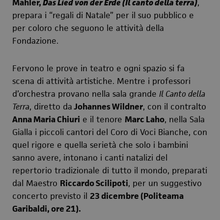
Mahler
,
Das Lied von der Erde (Il canto della terra)
,
prepara i “regali di Natale” per il suo pubblico e
per coloro che seguono le attività della
Fondazione.
Fervono le prove in teatro e ogni spazio
si fa
scena di attività artistiche
.
M
entre i professori
d’orchestra provano nella sala grande
Il Canto della
Terra
,
diretto da
Johannes Wildner
, con il contralto
Anna Maria Chiuri
e il tenore
Marc Laho
, nella Sala
Gialla
i piccoli cantori del
Coro di Voci Bianche
, con
quel rigore e quella serietà che solo i bambini
sanno avere, intonano i canti natalizi del
repertorio tradizionale di tutto il mondo, preparati
dal Maestro
Riccardo Scilipoti
,
per un suggestivo
concerto previsto il
23 dicembre
(Politeama
Garibaldi, ore 21).