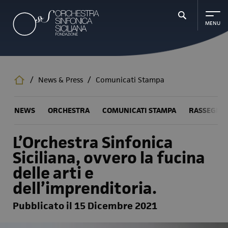
Salta
al
contenuto
principale
/
News & Press
/
Comunicati Stampa
NEWS
ORCHESTRA
COMUNICATI STAMPA
RASSEGNA
L’Orchestra Sinfonica
Siciliana, ovvero la fucina
delle arti e
dell’imprenditoria.
Pubblicato il 15 Dicembre 2021