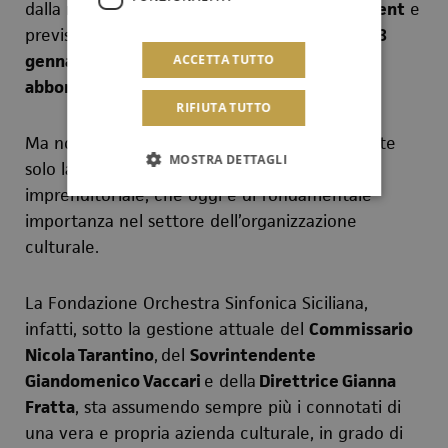
dalla nota direttrice americana
Nicole Paiement
e
previsti
venerdì 7
gennaio alle
ore 21
,
sabato 8
gennaio alle ore 17.30
e in
replica fuori
ACCETTA TUTTO
abbonamento domenica 9 alle ore 18.00
.
RIFIUTA TUTTO
Ma
non basta. Il fermento creativo non investe
MOSTRA DETTAGLI
solo la sfera artistica,
bensì
anche quella
imprenditoriale, che oggi è di fondamentale
importanza
nel settore de
ll’organizzazione
culturale.
La
Fondazione
Orchestra Sinfonica Siciliana,
infatti, sotto la gestione attuale del
Commissario
Nicola Tarantino
,
del
Sovrintendente
Giandomenico Vaccari
e della
Direttrice Gianna
Fratta
, sta assumendo sempre più i connotati di
una vera e propria azienda
culturale, in grado di