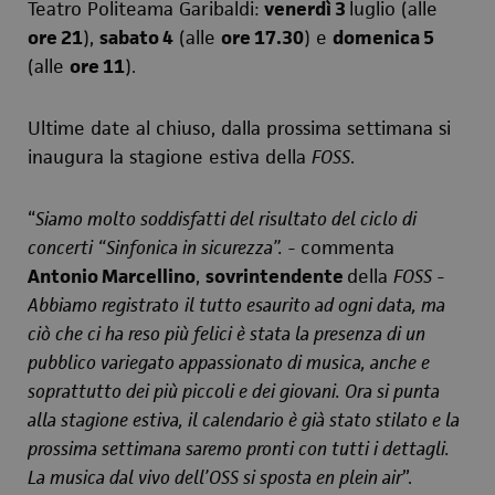
Teatro Politeama Garibaldi:
venerdì 3
luglio (alle
ore 21
),
sabato 4
(alle
ore 17.30
) e
domenica 5
(alle
ore 11
).
Ultime date al chiuso, dalla prossima settimana si
inaugura la stagione estiva della
FOSS
.
“
Siamo molto soddisfatti del risultato del ciclo di
concerti “Sinfonica in s
i
curezza”.
- commenta
Antonio Marcellino
,
sovrintendente
della
FOSS
-
Abbiamo registrato
il tutto esaurito ad ogni data, ma
ciò che ci ha reso più felici è stata la presenza di un
pubblico variegato appassionato di musica, anche e
soprattutto dei più piccoli e dei giovani. Ora si punta
alla stagione estiva, il calendario è già stato stilato e la
prossima settimana saremo pronti con tutti i dettagli.
La musica dal vivo dell’OSS si sposta en plein air
”.