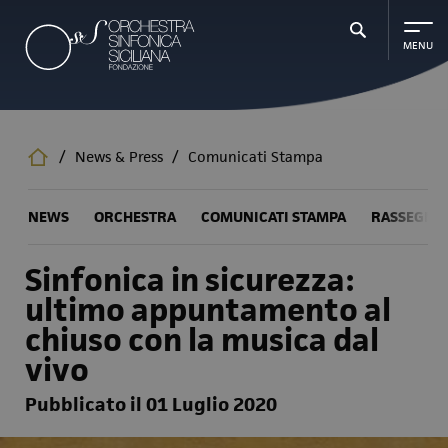
Salta
al
contenuto
principale
/
News & Press
/
Comunicati Stampa
NEWS
ORCHESTRA
COMUNICATI STAMPA
RASSEGNA
Sinfonica in sicurezza:
ultimo appuntamento al
chiuso con la musica dal
vivo
Pubblicato il 01 Luglio 2020