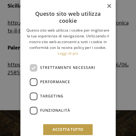
×
Siciliaunonews.it
Questo sito web utilizza
cookie
http://www.siciliaunonews.com/2020/06/sinfonica-
tv-il-6-giugno-concerto.html?m=1
Questo sito web utilizza i cookie per migliorare
la tua esperienza di navigazione. Utilizzando il
nostro sito web acconsenti a tutti i cookie in
Palermo.Repubblica.it
conformità con la nostra policy per i cookie.
Leggi di più
https://palermo.repubblica.it/societa/2020/06/06/n
STRETTAMENTE NECESSARI
258591799/
PERFORMANCE
TARGETING
FUNZIONALITÀ
Newsletter
ACCETTA TUTTO