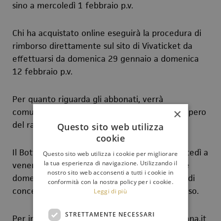
sino a mercoledì 1 febbraio p.v.
Chi ha acquistato online eseguirà la procedura di
rimborso direttamente sul sito di Vivaticket da
effettuarsi da domenica 29 gennaio a domenica
12 febbraio p.v.
Per quanto riguarda gli abbonati, verrà
×
comunicata successivamente la data del recupero
del rateo.
Questo sito web utilizza
cookie
Il Botteghino del Politeama è aperto da martedì a
Questo sito web utilizza i cookie per migliorare
la tua esperienza di navigazione. Utilizzando il
venerdì dalle ore 9,30 alle ore 16,30; sabato e
nostro sito web acconsenti a tutti i cookie in
domenica dalle ore 9 alle ore 13 e, nei giorni di
conformità con la nostra policy per i cookie.
concerto, un’ora prima dell’inizio. Lunedì chiuso.
Leggi di più
STRETTAMENTE NECESSARI
Per info:
biglietteria@orchestrasinfonicasiciliana.it