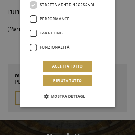
STRETTAMENTE NECESSARI
L’Ufficio stampa
PERFORMANCE
(Mario Pintagro)
TARGETING
FUNZIONALITÀ
ACCETTA TUTTO
Manifestazione d'interesse
RIFIUTA TUTTO
PDF - 1056.932 Kb
MOSTRA DETTAGLI
Scarica