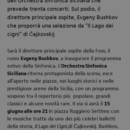
dell’Orchestra Sinfonica Siciliana che
prevede trenta concerti. Sul podio, il
direttore principale ospite, Evgeny Bushkov
che proporrà una selezione da “Il Lago dei
cigni” di
Čajkovskij
Sarà il direttore principale ospite della Foss, il
russo
Evgeny Bushkov
, a inaugurare il programma
estivo della Sinfonica. L’
Orchestra Sinfonica
Siciliana
ritorna protagonista della scena, esce
all’aperto nelle piazze, nei luoghi storici e nelle
prestigiose arene della Sicilia, con un programma
sospeso tra il repertorio più popolare, grandi
classici e alcune novità rare. Il via si avrà il
15
giugno alle ore 21
in piazza Ruggiero Settimo con
le musiche tratte da uno dei più celebri balletti
della storia,
Il Lago dei Cigni
,di
Čajkovskij
. Bushkov,