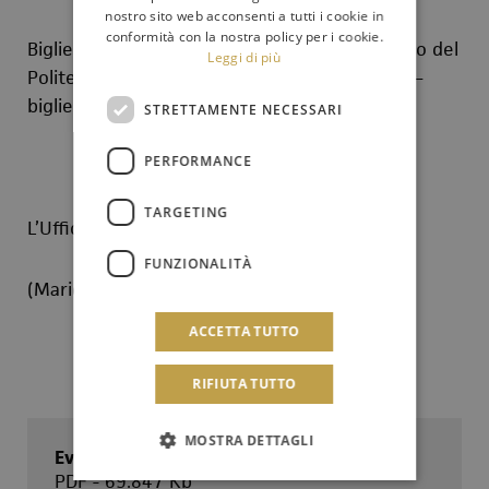
nostro sito web acconsenti a tutti i cookie in
conformità con la nostra policy per i cookie.
Biglietti Piazza Ruggiero Settimo al Botteghino del
Leggi di più
Politeama: € 7,50 – Info: 091 60725232/533 –
biglietteria@orchestrasinfonicasiciliana.it
STRETTAMENTE NECESSARI
PERFORMANCE
TARGETING
L’Ufficio Stampa
FUNZIONALITÀ
(Mario Pintagro)
ACCETTA TUTTO
RIFIUTA TUTTO
MOSTRA DETTAGLI
Evgeny Bushkov
PDF - 69.847 Kb