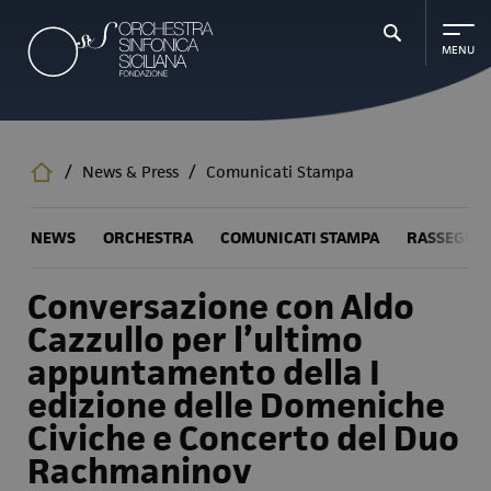
Salta
al
contenuto
principale
/
News & Press
/
Comunicati Stampa
NEWS
ORCHESTRA
COMUNICATI STAMPA
RASSEGNA
Conversazione con Aldo
Cazzullo per l’ultimo
appuntamento della I
edizione delle Domeniche
Civiche e Concerto del Duo
Rachmaninov