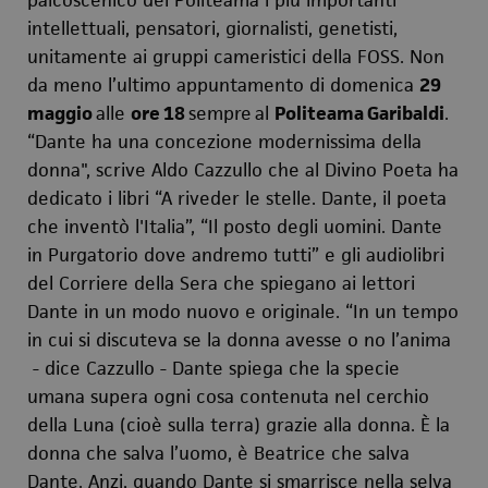
palcoscenico del Politeama i più importanti
intellettuali, pensatori, giornalisti, genetisti,
unitamente ai gruppi cameristici della FOSS. Non
da meno l’ultimo appuntamento di domenica
29
maggio
alle
ore 18
sempre
al
Politeama Garibaldi
.
“Dante ha una concezione modernissima della
donna", scrive Aldo Cazzullo che al Divino Poeta ha
dedicato i libri “
A riveder le stelle. Dante, il poeta
che inventò l'Italia
”,
“
Il posto degli uomini. Dante
in Purgatorio dove andremo tutti
” e gli audiolibri
del Corriere della Sera che spiegano ai lettori
Dante in un modo nuovo e originale.
“In un tempo
in cui si discuteva se la donna avesse o no l’anima
- dice Cazzullo - Dante spiega che la specie
umana supera ogni cosa contenuta nel cerchio
della Luna (cioè sulla terra) grazie alla donna.
È
la
donna che salva l’uomo, è Beatrice che salva
Dante. Anzi, quando Dante si smarrisce nella selva