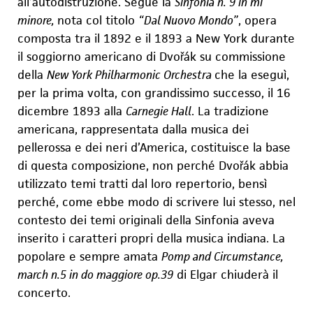
all’autodistruzione. Segue la
Sinfonia n. 9 in mi
minore,
nota col titolo
“Dal Nuovo Mondo”
, opera
comp
o
sta tra il 1892 e il 1893 a New York durante
il soggiorno americano di Dvořák su commissione
della
New York Philharmonic Orchestra
che la eseguì,
per la prima volta, con grandissimo successo, il 16
dicembre 1893 alla
Carnegie Hall
. La tradizione
americana, rappresentata dalla musica dei
pellerossa e dei neri d’America, costituisce la base
di questa composizione,
non perché Dvořák abbia
utilizzato temi tratti dal loro repertorio, bensì
perché, come ebbe modo di scrivere lui stesso, nel
contesto dei temi originali della Sinfonia aveva
inserito i caratteri propri della musica indiana. La
popolare e sempre amata
Pomp and Circumstance,
march n.5 in do maggiore op.39
di Elgar chiuderà il
concerto.