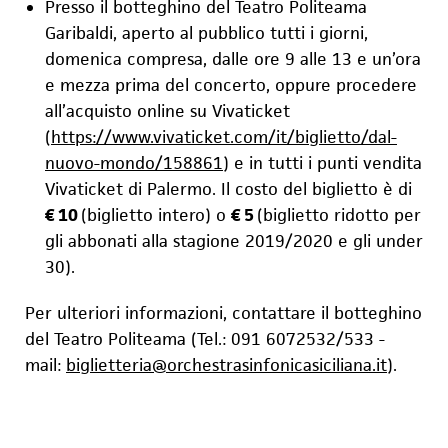
Presso il botteghino del Teatro Politeama
Garibaldi, aperto al pubblico tutti i giorni,
domenica compresa, dalle ore 9 alle 13 e un’ora
e mezza prima del concerto, oppure procedere
all’acquisto online su Vivaticket
(
https://www.vivaticket.com/it/biglietto/dal-
nuovo-mondo/158861
) e in tutti i punti vendita
Vivaticket di Palermo. Il costo del biglietto è di
€ 10
(b
i
glietto intero) o
€ 5
(biglietto ridotto per
gli abbonati alla stagione 2019/2020 e gli under
30).
Per ulteriori informazioni, contattare il botteghino
del Teatro Politeama (Tel.:
091 6072532/533 -
mail:
biglietteria@orchestrasinfonicasiciliana.it
).