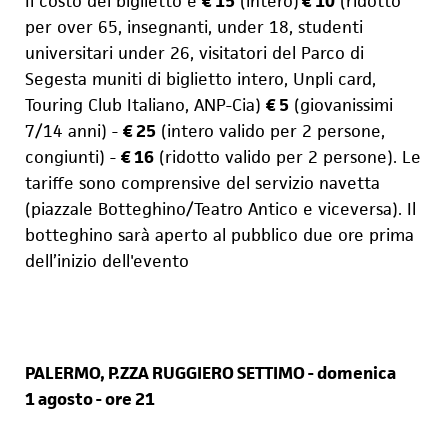
Il costo del biglietto è
€ 15
(intero)
€ 10
(ridotto
per over 65, insegnanti, u
n
der 18, studenti
universitari under 26, visitatori del Parco di
Segesta muniti di biglietto intero, Unpli card,
Touring Club Italiano, ANP-Cia)
€ 5
(giovanissimi
7/14 anni) -
€ 25
(intero valido per 2 persone,
congiunti) -
€ 16
(ridotto val
i
do per 2 persone). Le
tariffe sono comprensive del servizio navetta
(piazzale Botteghino/Teatro Antico e viceversa). Il
botteghino sarà aperto al pubblico due ore prima
dell’inizio dell'evento
PALERMO, P.ZZA RUGGIERO SETTIMO - domenica
1 agosto - ore 21