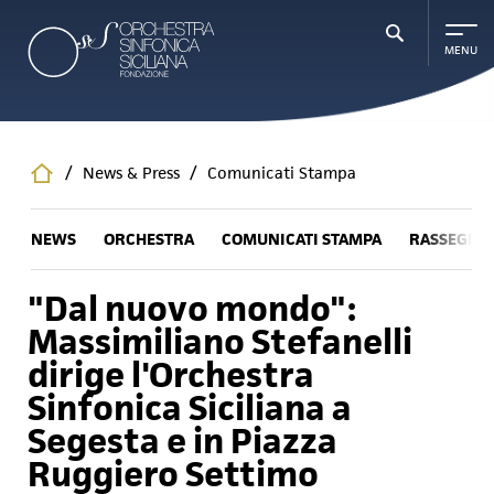
Salta
al
contenuto
principale
/
News & Press
/
Comunicati Stampa
NEWS
ORCHESTRA
COMUNICATI STAMPA
RASSEGNA
"Dal nuovo mondo":
Massimiliano Stefanelli
dirige l'Orchestra
Sinfonica Siciliana a
Segesta e in Piazza
Ruggiero Settimo