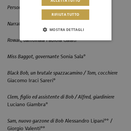
ACCETTA TUTTO
Personaggi e interpreti
RIFIUTA TUTTO
Narratore
Marcello Rimi
MOSTRA DETTAGLI
Rowan, bambinaia
Fabiola Galati°
Miss Baggot, governante
Sonia Sala°
Black Bob, un brutale spazzacamino / Tom, cocchiere
Giacomo Iraci Sareri°
Clem, figlio ed assistente di Bob / Alfred, giardiniere
Luciano Giambra°
Sam, nuovo garzone di Bob
Alessandro Lipani°° /
Giorgio Valenti°°