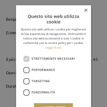
×
Questo sito web utilizza
Benjamin Britten
cookie
Questo sito web utilizza i cookie per migliorare
(Lowenstoft 1913 – Aldeburgh 1976)
la tua esperienza di navigazione. Utilizzando il
nostro sito web acconsenti a tutti i cookie in
conformità con la nostra policy per i cookie.
Leggi di più
STRETTAMENTE NECESSARI
Il piccolo spazzacamino
(“The Little Sweep”) op. 45
PERFORMANCE
Opera per ragazzi su libretto di Eric Crozier
TARGETING
Durata: 60’
FUNZIONALITÀ