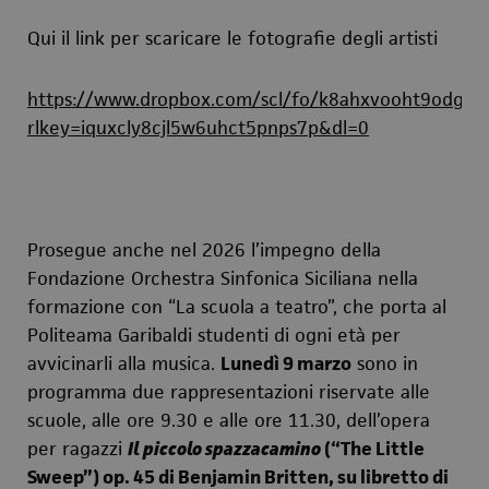
Qui il link per scaricare le fotografie degli artisti
https://www.dropbox.com/scl/fo/k8ahxvooht9odgi
rlkey=iquxcly8cjl5w6uhct5pnps7p&dl=0
Prosegue anche nel 2026 l’impegno della
Fondazione Orchestra Sinfonica Siciliana nella
formazione con “La scuola a teatro”, che porta al
Politeama Garibaldi studenti di ogni età per
avvicinarli alla musica.
Lunedì 9 marzo
sono in
programma due rappresentazioni riservate alle
scuole, alle ore 9.30 e alle ore 11.30, dell’opera
per ragazzi
Il piccolo spazzacamino
(“The Little
Sweep”) op. 45 di Benjamin Britten, su libretto di