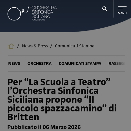
Salta
al
contenuto
principale
/
News & Press
/
Comunicati Stampa
NEWS
ORCHESTRA
COMUNICATI STAMPA
RASSEGNA
Per “La Scuola a Teatro”
l’Orchestra Sinfonica
Siciliana propone “Il
piccolo spazzacamino” di
Britten
Pubblicato il 06 Marzo 2026