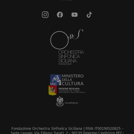
Fondazione Orchestra Sinfonica Siciliana | P.IVA IT00190520825 -
Sede Legale: Via Filippo Turati, 2 - 90139 Palermo | indirizzo PEC: