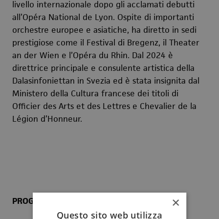
livello internazionale dopo gli acclamati debutti
all’Opéra National de Lyon. Ospite di importanti
orchestre europee e asiatiche, ha diretto in sedi
prestigiose come il Festival di Bregenz, il Theater
an der Wien e l’Opéra du Rhin. Dal 2024 è
direttrice principale e consulente artistica della
Dalasinfoniettan in Svezia ed è stata insignita dal
Ministero della Cultura francese dei titoli di
Officier des Arts et des Lettres e Chevalier de la
Légion d’Honneur.
×
PROGRAMMA
Questo sito web utilizza