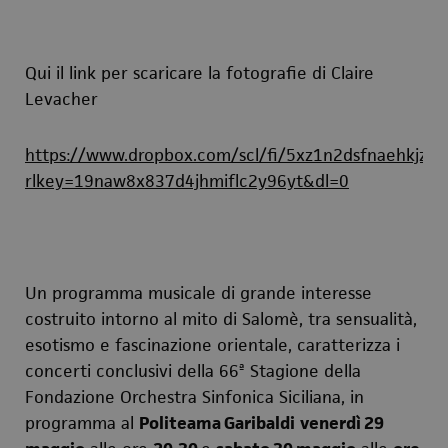
Qui il link per scaricare la fotografie di Claire
Levacher
https://www.dropbox.com/scl/fi/5xz1n2dsfnaehkjzuq4
rlkey=19naw8x837d4jhmiflc2y96yt&dl=0
Un programma musicale di grande interesse
costruito intorno al mito di Salomè, tra sensualità,
esotismo e fascinazione orientale, caratterizza i
concerti conclusivi della 66ª Stagione della
Fondazione Orchestra Sinfonica Siciliana, in
programma al
Politeama Garibaldi
venerdì 29