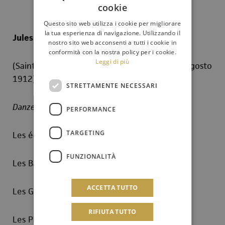
cookie
Questo sito web utilizza i cookie per migliorare
la tua esperienza di navigazione. Utilizzando il
Jules Massenet
nostro sito web acconsenti a tutti i cookie in
conformità con la nostra policy per i cookie.
Leggi di più
(Saint-Étienne, 12 maggio 1842 – Parigi, 13 agosto
1912)
STRETTAMENTE NECESSARI
Danze
dal quarto atto dell’opera
Hérodiade
PERFORMANCE
TARGETING
Les égyptiennes (Andantino)
FUNZIONALITÀ
Les Babyloniennes (Allegretto)
ACCETTA TUTTO
Les Gauloises (Allegro moderato)
RIFIUTA TUTTO
Les Phéniciennes (Andante)