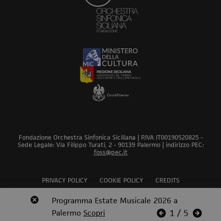
Fondazione Orchestra Sinfonica Siciliana | P.IVA IT00190520825 -
Sede Legale: Via Filippo Turati, 2 - 90139 Palermo | indirizzo PEC:
foss@pec.it
PRIVACY POLICY
COOKIE POLICY
CREDITS
Revoca bando audizioni 2026
Programma Estate Musicale 2026 a
Scopri
Scopri
Scopri
Scopri
Scopri
Palermo
Scopri
Scopri
1
/
5