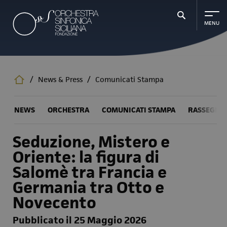
Salta
al
contenuto
principale
/
News & Press
/
Comunicati Stampa
NEWS
ORCHESTRA
COMUNICATI STAMPA
RASSEGNA
Seduzione, Mistero e
Oriente: la figura di
Salomè tra Francia e
Germania tra Otto e
Novecento
Pubblicato il 25 Maggio 2026