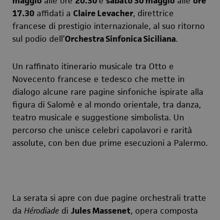
maggio
alle ore
20.30
e
sabato 30 maggio
alle
ore
17.30
affidati a
Claire Levacher
, direttrice
francese di prestigio internazionale, al suo ritorno
sul podio dell’
Orchestra Sinfonica Siciliana
.
Un raffinato itinerario musicale tra Otto e
Novecento francese e tedesco che mette in
dialogo alcune rare pagine sinfoniche ispirate alla
figura di Salomè e al mondo orientale, tra danza,
teatro musicale e suggestione simbolista. Un
percorso che unisce celebri capolavori e rarità
assolute, con ben due prime esecuzioni a Palermo.
La serata si apre con due pagine orchestrali tratte
da
Hérodiade
di
Jules Massenet
, opera composta