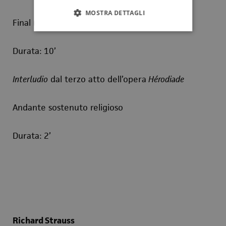
MOSTRA DETTAGLI
Final (Allegro)
Durata: 10’
Interludio
dal terzo atto dell’opera
Hérodiade
Andante sostenuto religioso
Durata: 2’
Richard Strauss