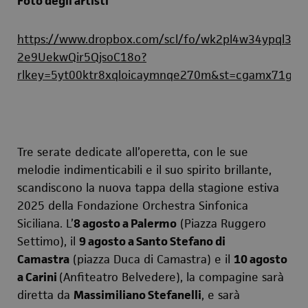
Foto degli artisti
https://www.dropbox.com/scl/fo/wk2pl4w34ypql3u
2e9UekwQir5QjsoC18o?
rlkey=5yt00ktr8xqloicaymnqe270m&st=cgamx71g&d
Tre serate dedicate all’operetta, con le sue
melodie indimenticabili e il suo spirito brillante,
scandiscono la nuova tappa della stagione estiva
2025 della Fondazione Orchestra Sinfonica
Siciliana. L’
8 agosto a Palermo
(Piazza Ruggero
Settimo), il
9 agosto a Santo Stefano di
Camastra
(piazza Duca di Camastra) e il
10 agosto
a Carini
(Anfiteatro Belvedere), la compagine sarà
diretta da
Massimiliano Stefanelli
, e sarà