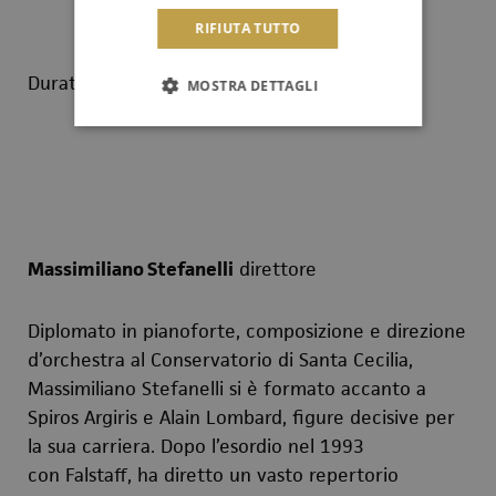
RIFIUTA TUTTO
Durata: 90’
MOSTRA DETTAGLI
Massimiliano Stefanelli
direttore
Diplomato in pianoforte, composizione e direzione
d’orchestra al Conservatorio di Santa Cecilia,
Massimiliano Stefanelli si è formato accanto a
Spiros Argiris e Alain Lombard, figure decisive per
la sua carriera. Dopo l’esordio nel 1993
con
Falstaff
, ha diretto un vasto repertorio