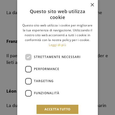
×
Questo sito web utilizza
La danza delle libellule
: È notte t’invita l’apache
cookie
Questo sito web utilizza i cookie per migliorare
la tua esperienza di navigazione. Utilizzando il
nostro sito web acconsenti a tutti i cookie in
conformità con la nostra policy per i cookie.
Franz Lehár
Leggi di più
Il paese del sorriso
: Ouverture / Sempre sorrider e
STRETTAMENTE NECESSARI
lieti apparir / Tu che mi ha preso il cuor
PERFORMANCE
TARGETING
Léon Bard
pseudonimo di
Carlo Lombardo
FUNZIONALITÀ
La duchessa del Bal Tabarin
: Frou Frou del Tabarin
ACCETTA TUTTO