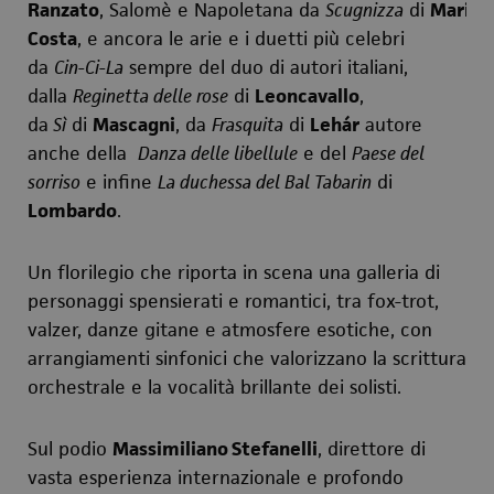
Ranzato
,
Salomè
e
Napoletana
da
Scugnizza
di
Mario
Costa
, e ancora le arie e i duetti più celebri
da
Cin-Ci-La
sempre del duo di autori italiani,
dalla
Reginetta delle rose
di
Leoncavallo
,
da
Sì
di
Mascagni
, da
Frasquita
di
Lehár
autore
anche della
Danza delle libellule
e del
Paese del
sorriso
e infine
La duchessa del Bal Tabarin
di
Lombardo
.
Un florilegio che riporta in scena una galleria di
personaggi spensierati e romantici, tra fox-trot,
valzer, danze gitane e atmosfere esotiche, con
arrangiamenti sinfonici che valorizzano la scrittura
orchestrale e la vocalità brillante dei solisti.
Sul podio
Massimiliano Stefanelli
, direttore di
vasta esperienza internazionale e profondo