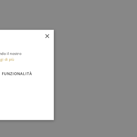
×
ndo il nostro
gi di più
FUNZIONALITÀ