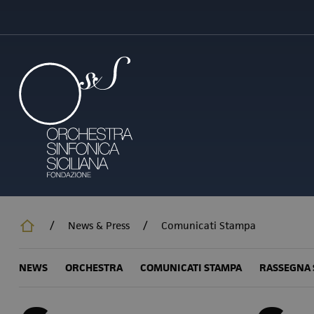
Salta
al
contenuto
principale
/
News & Press
/
Comunicati Stampa
NEWS
ORCHESTRA
COMUNICATI STAMPA
RASSEGNA 