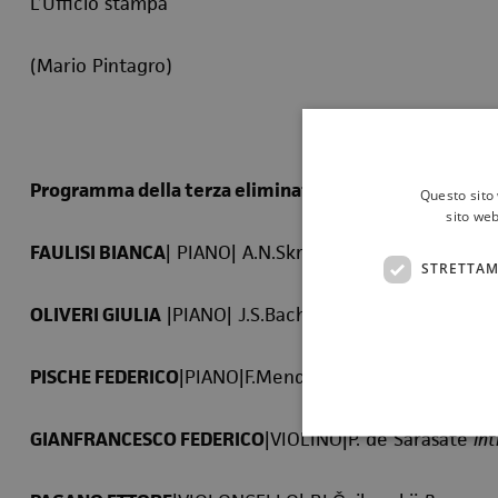
L’Ufficio stampa
(Mario Pintagro)
Programma della terza eliminatoria
Questo sito 
sito web
FAULISI BIANCA
| PIANO| A.N.Skrijabin
Sonata n.2
STRETTAM
OLIVERI GIULIA
|PIANO| J.S.Bach
Scherzo op.4
PISCHE FEDERICO
|PIANO|F.Mendelsshon
Variations Seri
GIANFRANCESCO FEDERICO
|VIOLINO|P. de Sarasate
Int