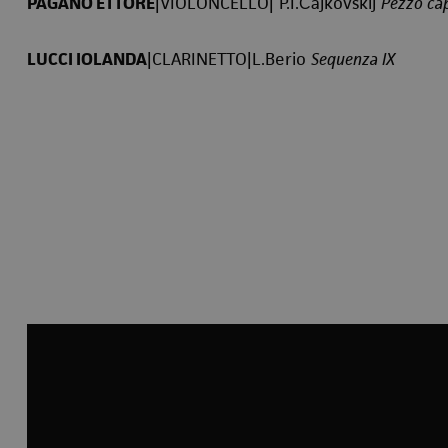
PAGANO ETTORE
|VIOLONCELLO| P.I.Čajkovskij
Pezzo cap
LUCCI IOLANDA
|CLARINETTO|L.Berio
Sequenza IX