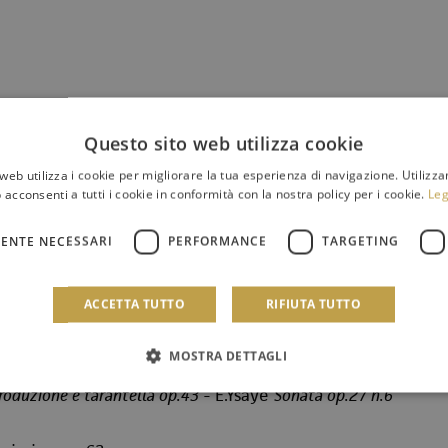
Questo sito web utilizza cookie
web utilizza i cookie per migliorare la tua esperienza di navigazione. Utilizza
 acconsenti a tutti i cookie in conformità con la nostra policy per i cookie.
Leg
ENTE NECESSARI
PERFORMANCE
TARGETING
ACCETTA TUTTO
RIFIUTA TUTTO
euses op.54
MOSTRA DETTAGLI
roduzione e tarantella op.43
- E.Ysaye
Sonata op.27 n.6