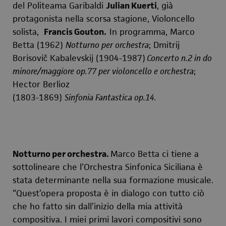
del Politeama Garibaldi
Julian Kuert
i
, già
protagonista nella scorsa stagione, Violoncello
solista,
Francis Gouton.
In programma, Marco
Betta (1962)
Notturno per orchestra
; Dmitrij
Borisovič Kabalevskij (
1904-1987)
Concerto n.2 in do
minore/maggiore op.77 per violoncello e orchestra
;
Hector Berlioz
(1803-1869)
Sinfonia Fantastica op.14.
Notturno per orchestra.
Marco Betta ci tiene a
sottolineare che l’Orchestra Sinfonica Siciliana è
stata determinante nella sua formazione musicale.
“Quest’opera proposta è in dialogo con tutto ciò
che ho fatto sin dall’inizio della mia attività
compositiva. I miei primi lavori compositivi sono