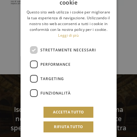
cookie
Questo sito web utilizza i cookie per migliorare
la tua esperienza di navigazione. Utilizzando il
nostro sito web acconsenti a tutti i cookie in
conformità con la nostra policy per i cookie.
Leggi di più
STRETTAMENTE NECESSARI
PERFORMANCE
TARGETING
Newsletter
FUNZIONALITÀ
Iscriviti per ricevere in anteprima
ACCETTA TUTTO
notizie, aggiornamenti e offerte
speciali della Fondazione Orchestra
RIFIUTA TUTTO