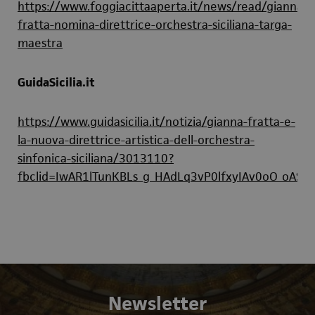
https://www.foggiacittaaperta.it/news/read/gianna-
fratta-nomina-direttrice-orchestra-siciliana-targa-
maestra
GuidaSicilia.it
https://www.guidasicilia.it/notizia/gianna-fratta-e-
la-nuova-direttrice-artistica-dell-orchestra-
sinfonica-siciliana/3013110?
fbclid=IwAR1lTunKBLs_g_HAdLq3vP0lfxyIAv0oO_oA
Newsletter