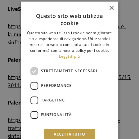
×
LiveSicilia.it
Questo sito web utilizza
cookie
https://livesicilia.it/2021/05/15/gianna-fratta-e-
Questo sito web utilizza i cookie per migliorare
la-nuova-direttrice-artistica-dellorchestra-
la tua esperienza di navigazione. Utilizzando il
sinfonica/
nostro sito web acconsenti a tutti i cookie in
conformità con la nostra policy per i cookie.
Leggi di più
PalermoRepubblica.it
STRETTAMENTE NECESSARI
https://palermo.repubblica.it/societa/2021/05/15/ne
301127996/
PERFORMANCE
TARGETING
PalermoToday.it
FUNZIONALITÀ
https://www.palermotoday.it/cronaca/gianna-
fratta-incarico-nuovo-direttore-orchestra-
ACCETTA TUTTO
sinfonica-siciliana.html