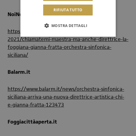
RIFIUTA TUTTO
NoiNotizie.it
MOSTRA DETTAGLI
https://www.noinotizie.it/15-05-
2021/chiamatemi-maestra-ma-anche-direttrice-la-
foggiana-gianna-fratta-orchestra-sinfonica-
siciliana/
Balarm.it
https://www.balarm.it/news/orchestra-sinfonica-
siciliana-arriva-una-nuova-direttrice-artistica-chi-
e-gianna-fratta-123473
Foggiacittàaperta.it