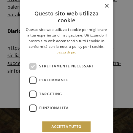
×
palermo-grande-successo-per-il-concerto-di-
Questo sito web utilizza
natale-dellorchestra-sinfonica-siciliana
cookie
Questo sito web utilizza i cookie per migliorare
Diariod'Italia.it
la tua esperienza di navigazione. Utilizzando il
nostro sito web acconsenti a tutti i cookie in
conformità con la nostra policy per i cookie.
https://www.diarioditalia.it/regioni/regionale-
Leggi di più
sicilia/teatro-politeama-di-palermo-grande-
successo-per-il-concerto-di-natale-dellorchestra-
STRETTAMENTE NECESSARI
sinfonica-siciliana/
PERFORMANCE
TARGETING
FUNZIONALITÀ
Newsletter
ACCETTA TUTTO