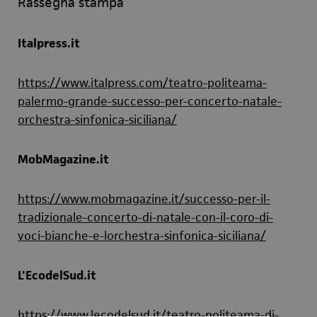
Rassegna stampa
Italpress.it
https://www.italpress.com/teatro-politeama-
palermo-grande-successo-per-concerto-natale-
orchestra-sinfonica-siciliana/
MobMagazine.it
https://www.mobmagazine.it/successo-per-il-
tradizionale-concerto-di-natale-con-il-coro-di-
voci-bianche-e-lorchestra-sinfonica-siciliana/
L'EcodelSud.it
https://www.lecodelsud.it/teatro-politeama-di-