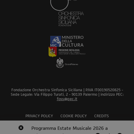
Fondazione Orchestra Sinfonica Siciliana | P.IVA IT00190520825 -
Sede Legale: Via Filippo Turati, 2 - 90139 Palermo | indirizzo PEC:
foss@pec.it
PRIVACY POLICY
COOKIE POLICY
CREDITS
Revoca bando audizioni 2026
Programma Estate Musicale 2026 a
Scopri
Scopri
Scopri
Scopri
Scopri