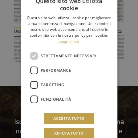
Questo sito web utilizza
cookie
Questo sito web utilizza i cookie per migliorare
la tua esperienza di navigazione. Utilizzando il
nostro sito web acconsenti a tutti i cookie in
conformità con la nostra policy per i cookie.
Leggi di più
STRETTAMENTE NECESSARI
PERFORMANCE
TARGETING
FUNZIONALITÀ
Newsletter
ACCETTA TUTTO
Iscriviti per ricevere in anteprima
notizie, aggiornamenti e offerte
RIFIUTA TUTTO