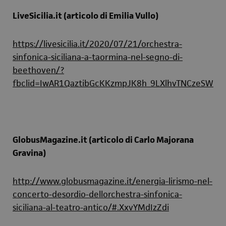
LiveSicilia.it (articolo di Emilia Vullo)
https://livesicilia.it/2020/07/21/orchestra-
sinfonica-siciliana-a-taormina-nel-segno-di-
beethoven/?
fbclid=IwAR1QaztibGcKKzmpJK8h_9LXlhvTNCzeSW0
GlobusMagazine.it (articolo di Carlo Majorana
Gravina)
http://www.globusmagazine.it/energia-lirismo-nel-
concerto-desordio-dellorchestra-sinfonica-
siciliana-al-teatro-antico/#.XxvYMdIzZdi