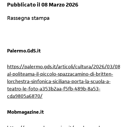
Pubblicato il 08 Marzo 2026
Rassegna stampa
Palermo.GdS.it
https://palermo.gds.it/articoli/cultura/2026/03/08/p
al-politeama-il-piccolo-spazzacamino-di-britten-
lorchestra-sinfonica-siciliana-porta-la-scuola-a-
teatro-le-foto-a353b2aa-f5fb-489b-8a53-
cda9805a6870/
Mobmagazine.it