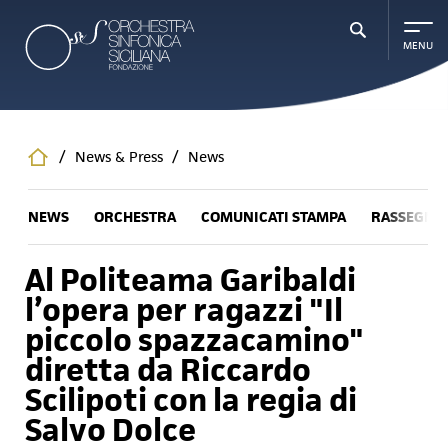
Salta
al
contenuto
principale
/
News & Press
/
News
NEWS
ORCHESTRA
COMUNICATI STAMPA
RASSEGNA
Al Politeama Garibaldi
l’opera per ragazzi "Il
piccolo spazzacamino"
diretta da Riccardo
Scilipoti con la regia di
Salvo Dolce