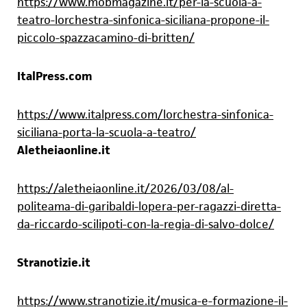
https://www.mobmagazine.it/per-la-scuola-a-
teatro-lorchestra-sinfonica-siciliana-propone-il-
piccolo-spazzacamino-di-britten/
ItalPress.com
https://www.italpress.com/lorchestra-sinfonica-
siciliana-porta-la-scuola-a-teatro/
Aletheiaonline.it
https://aletheiaonline.it/2026/03/08/al-
politeama-di-garibaldi-lopera-per-ragazzi-diretta-
da-riccardo-scilipoti-con-la-regia-di-salvo-dolce/
Stranotizie.it
https://www.stranotizie.it/musica-e-formazione-il-