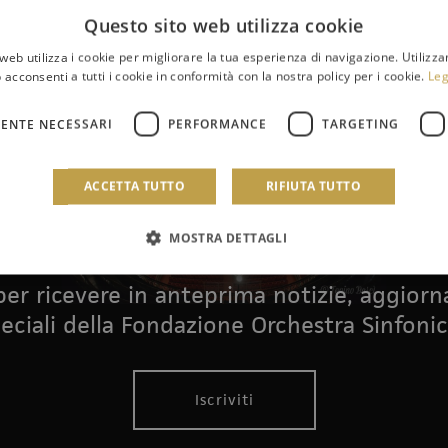
Questo sito web utilizza cookie
web utilizza i cookie per migliorare la tua esperienza di navigazione. Utilizza
 acconsenti a tutti i cookie in conformità con la nostra policy per i cookie.
Leg
ENTE NECESSARI
PERFORMANCE
TARGETING
ACCETTA TUTTO
RIFIUTA TUTTO
Newsletter
MOSTRA DETTAGLI
i per ricevere in anteprima notizie, aggior
eciali della Fondazione Orchestra Sinfonic
Iscriviti