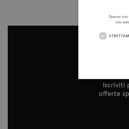
Questo sito 
sito web
STRETTAM
Iscrivit
offerte sp