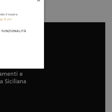
ndo il nostro
gi di più
FUNZIONALITÀ
namenti e
a Siciliana