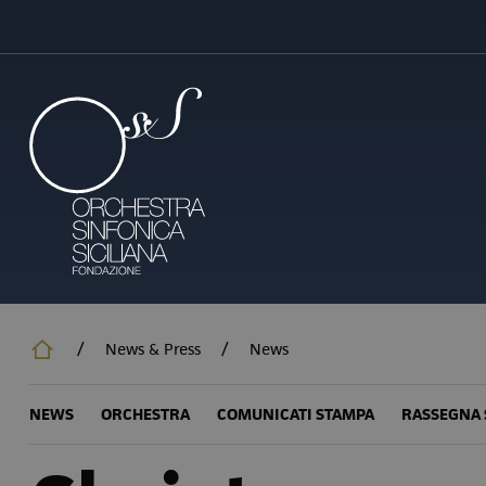
Salta
al
contenuto
principale
/
News & Press
/
News
NEWS
ORCHESTRA
COMUNICATI STAMPA
RASSEGNA 