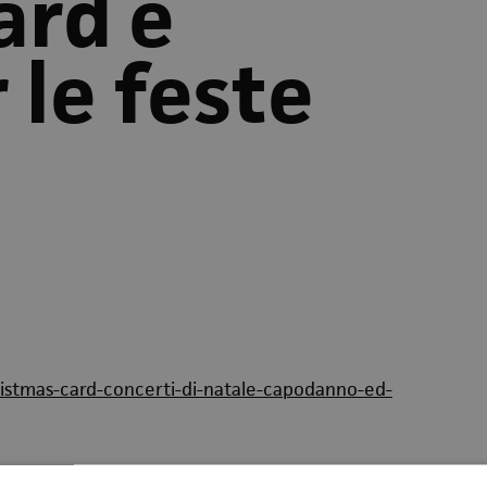
ard e
 le feste
ristmas-card-concerti-di-natale-capodanno-ed-