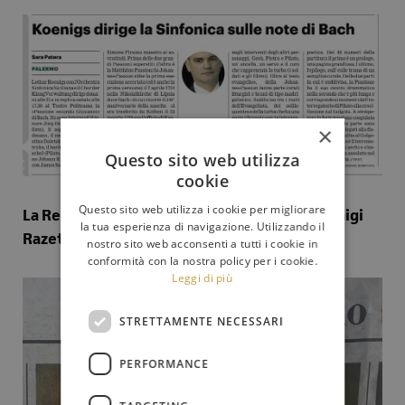
×
Questo sito web utilizza
cookie
Questo sito web utilizza i cookie per migliorare
La Repubblica del 17 aprile 2025 (articolo di Gigi
la tua esperienza di navigazione. Utilizzando il
Razete)
nostro sito web acconsenti a tutti i cookie in
conformità con la nostra policy per i cookie.
Leggi di più
STRETTAMENTE NECESSARI
PERFORMANCE