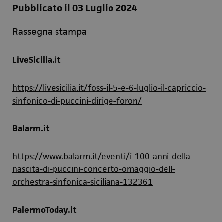
Pubblicato il 03 Luglio 2024
Rassegna stampa
LiveSicilia.it
https://livesicilia.it/foss-il-5-e-6-luglio-il-capriccio-
sinfonico-di-puccini-dirige-foron/
Balarm.it
https://www.balarm.it/eventi/i-100-anni-della-
nascita-di-puccini-concerto-omaggio-dell-
orchestra-sinfonica-siciliana-132361
PalermoToday.it