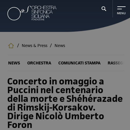
Salta
al
contenuto
principale
/
News & Press
/
News
NEWS
ORCHESTRA
COMUNICATI STAMPA
RASSEGNA
Concerto in omaggio a
Puccini nel centenario
della morte e Shéhérazade
di Rimskij-Korsakov.
Dirige Nicolò Umberto
Foron