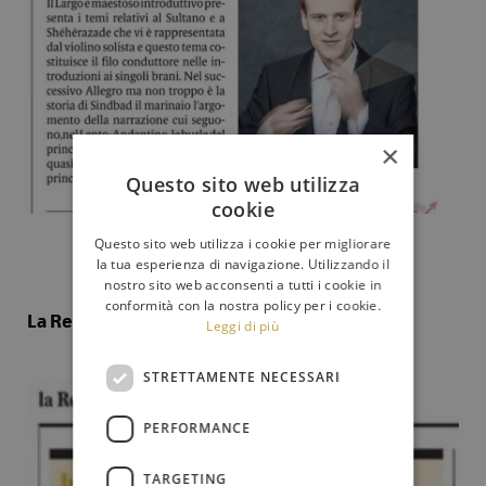
×
Questo sito web utilizza
cookie
Questo sito web utilizza i cookie per migliorare
la tua esperienza di navigazione. Utilizzando il
nostro sito web acconsenti a tutti i cookie in
conformità con la nostra policy per i cookie.
La Repubblica del 4 luglio 2024
Leggi di più
STRETTAMENTE NECESSARI
PERFORMANCE
TARGETING