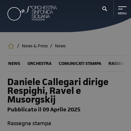
Salta
al
contenuto
principale
/
News & Press
/
News
NEWS
ORCHESTRA
COMUNICATI STAMPA
RASSEGNA
Daniele Callegari dirige
Respighi, Ravel e
Musorgskij
Pubblicato il 09 Aprile 2025
Rassegna stampa