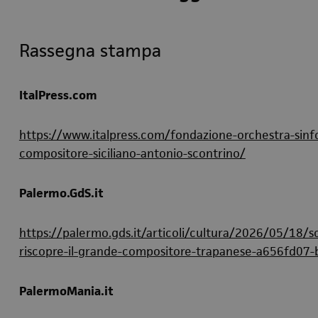
Rassegna stampa
ItalPress.com
https://www.italpress.com/fondazione-orchestra-sinfo
compositore-siciliano-antonio-scontrino/
Palermo.GdS.it
https://palermo.gds.it/articoli/cultura/2026/05/18/sco
riscopre-il-grande-compositore-trapanese-a656fd0
PalermoMania.it