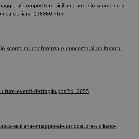
gio-al-compositore-siciliano-antonio-scontrino-al-
nica-siciliana-136860.html
io-scontrino-conferenza-e-concerto-al-politeama-
ulture-eventi-dettaglio.php?id=2055
nica-siciliana-omaggio-al-compositore-siciliano-