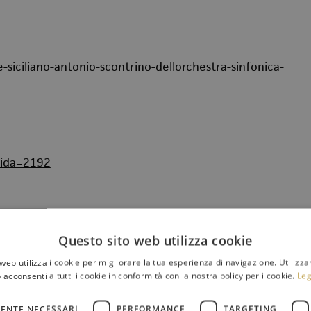
iciliano-antonio-scontrino-dellorchestra-sinfonica-
p?ida=2192
Questo sito web utilizza cookie
ra-sinfonica-siciliana-omaggio-al-compositore-
web utilizza i cookie per migliorare la tua esperienza di navigazione. Utilizza
 acconsenti a tutti i cookie in conformità con la nostra policy per i cookie.
Leg
ENTE NECESSARI
PERFORMANCE
TARGETING