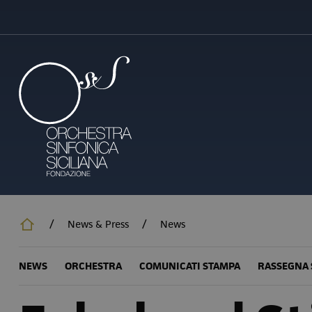
Salta
al
contenuto
principale
/
News & Press
/
News
NEWS
ORCHESTRA
COMUNICATI STAMPA
RASSEGNA 