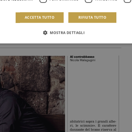
rchestra-sinfonica-siciliana-omaggio-al-
ACCETTA TUTTO
RIFIUTA TUTTO
maggio/ar-AA23tGVM
MOSTRA DETTAGLI
 Patera)