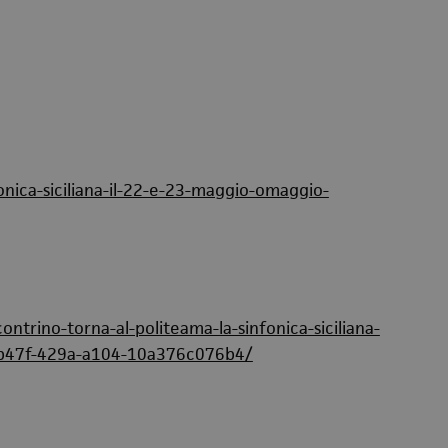
nica-siciliana-il-22-e-23-maggio-omaggio-
ntrino-torna-al-politeama-la-sinfonica-siciliana-
7-b47f-429a-a104-10a376c076b4/