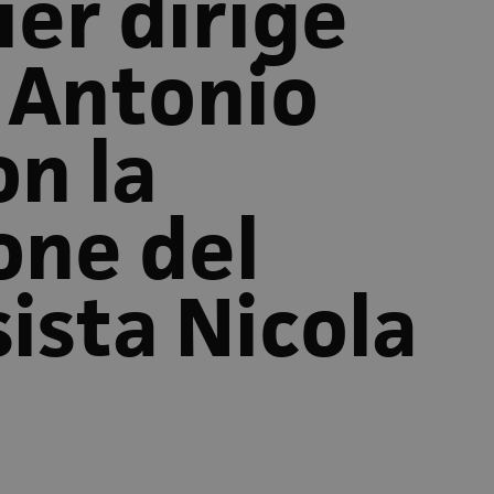
ier dirige
 Antonio
on la
one del
ista Nicola