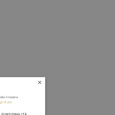
×
ndo il nostro
gi di più
FUNZIONALITÀ