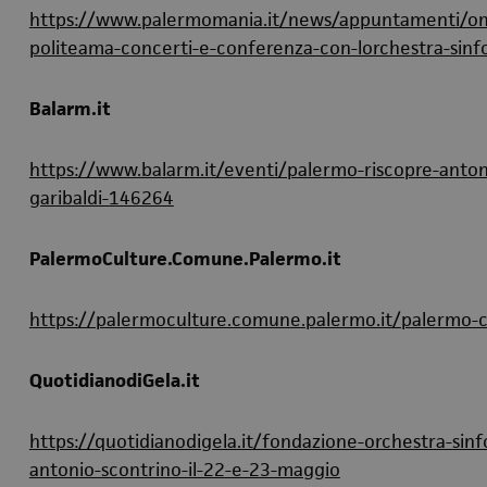
https://www.palermomania.it/news/appuntamenti/omag
politeama-concerti-e-conferenza-con-lorchestra-sinfo
Balarm.it
https://www.balarm.it/eventi/palermo-riscopre-anton
garibaldi-146264
PalermoCulture.Comune.Palermo.it
https://palermoculture.comune.palermo.it/palermo-c
QuotidianodiGela.it
https://quotidianodigela.it/fondazione-orchestra-sinfo
antonio-scontrino-il-22-e-23-maggio