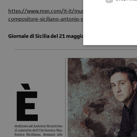
https://www.msn.com/it-it/musica/other/fondazione-o
compositore-siciliano-antonio-scontrino-il-22-e-23-
Giornale di Sicilia del 21 maggio 2026 (articolo di Sara