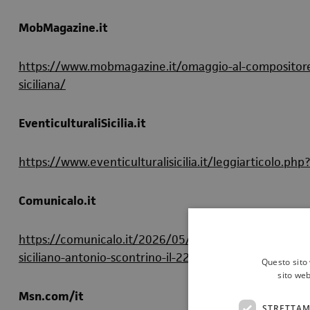
MobMagazine.it
https://www.mobmagazine.it/omaggio-al-compositore-s
siciliana/
EventiculturaliSicilia.it
https://www.eventiculturalisicilia.it/leggiarticolo.ph
Comunicalo.it
https://comunicalo.it/2026/05/18/fondazione-orchest
siciliano-antonio-scontrino-il-22-e-23-maggio/
Questo sito 
sito web
Msn.com/it
STRETTAM