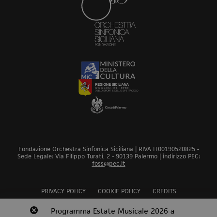
Fondazione Orchestra Sinfonica Siciliana | P.IVA IT00190520825 -
Sede Legale: Via Filippo Turati, 2 - 90139 Palermo | indirizzo PEC:
foss@pec.it
PRIVACY POLICY
COOKIE POLICY
CREDITS
Revoca bando audizioni 2026
Programma Estate Musicale 2026 a
Scopri
Scopri
Scopri
Scopri
Scopri