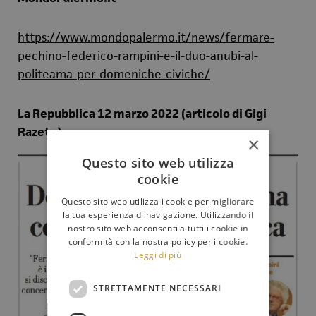
https://www.mondopalermo.it/news/fermare-
pechino-federico-rampini-e-il-duo-anubi-al-
politeama-per-domeniche-civiche/
La Repubblica 12 marzo 2022 (articolo di Gigi
Razete)
×
Questo sito web utilizza
cookie
Questo sito web utilizza i cookie per migliorare
la tua esperienza di navigazione. Utilizzando il
nostro sito web acconsenti a tutti i cookie in
conformità con la nostra policy per i cookie.
Leggi di più
STRETTAMENTE NECESSARI