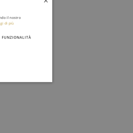
×
ndo il nostro
gi di più
FUNZIONALITÀ