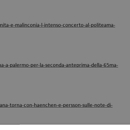
nita-e-malinconia-l-intenso-concerto-al-politeama-
na-a-palermo-per-la-seconda-anteprima-della-65ma-
iliana-torna-con-haenchen-e-persson-sulle-note-di-
Patera)