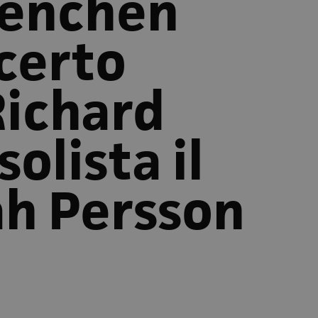
enchen
ncerto
Richard
olista il
ah Persson