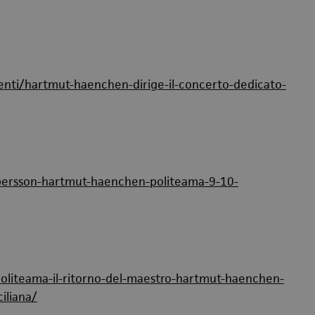
nti/hartmut-haenchen-dirige-il-concerto-dedicato-
persson-hartmut-haenchen-politeama-9-10-
politeama-il-ritorno-del-maestro-hartmut-haenchen-
iliana/