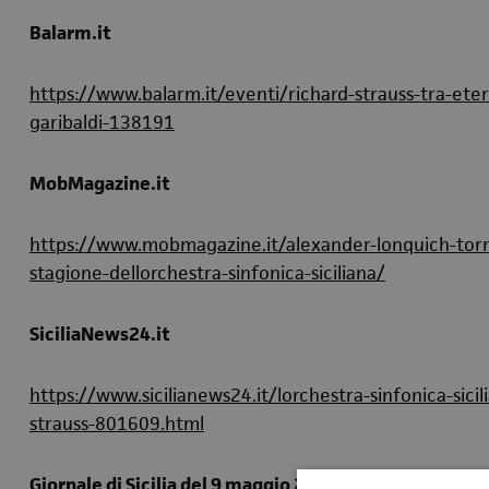
Balarm.it
https://www.balarm.it/eventi/richard-strauss-tra-eter
garibaldi-138191
MobMagazine.it
https://www.mobmagazine.it/alexander-lonquich-tor
stagione-dellorchestra-sinfonica-siciliana/
SiciliaNews24.it
https://www.sicilianews24.it/lorchestra-sinfonica-sic
strauss-801609.html
Giornale di Sicilia del 9 maggio 2025 (articolo di Sara 