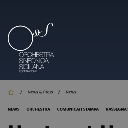
Salta
al
contenuto
principale
/
News & Press
/
News
NEWS
ORCHESTRA
COMUNICATI STAMPA
RASSEGNA 