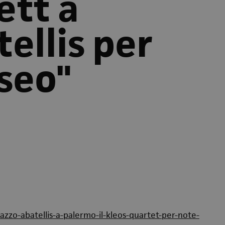
ett a
ellis per
seo"
azzo-abatellis-a-palermo-il-kleos-quartet-per-note-