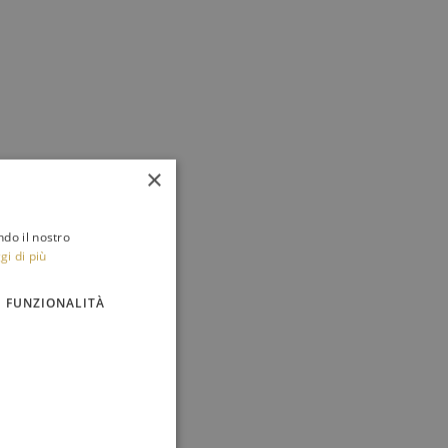
×
ndo il nostro
gi di più
FUNZIONALITÀ