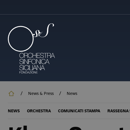
Salta
al
contenuto
principale
/
News & Press
/
News
NEWS
ORCHESTRA
COMUNICATI STAMPA
RASSEGNA 