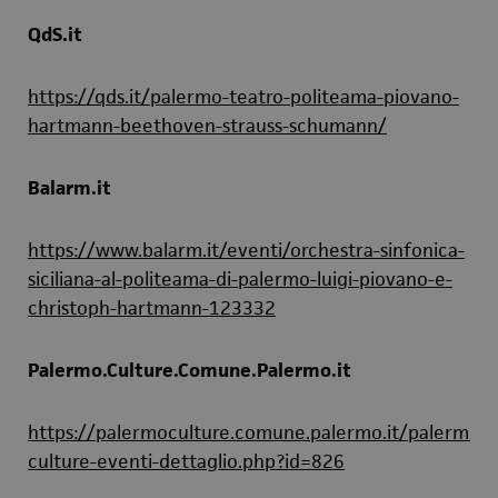
QdS.it
https://qds.it/palermo-teatro-politeama-piovano-
hartmann-beethoven-strauss-schumann/
Balarm.it
https://www.balarm.it/eventi/orchestra-sinfonica-
siciliana-al-politeama-di-palermo-luigi-piovano-e-
christoph-hartmann-123332
Palermo.Culture.Comune.Palermo.it
https://palermoculture.comune.palermo.it/palermo-
culture-eventi-dettaglio.php?id=826